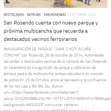
DESTACADOS
/
NOTICIAS
/
SAN ROSENDO
31 OCTUBRE, 2014
San Rosendo cuenta con nuevo parque y
próxima multicancha que recuerda a
destacados vecinos ferroviarios
INAUGURACIÓN DE PARQUE: “JUAN ‘CHOTI’ ACUÑA
CONCHA” San Rosendo, 28 de octubre de 2014; Autoridades
recuerdan a destacados vecinos de la comuna de San Rosendo
en ceremonia de inauguración de parque y colocación de
primera piedra de multicancha, ambas ubicadas a un costado
de población 25 de Octubre, entre el balneario y la confluencia
de los ríos Laja y Bío Bío. [su_button
url=»https://www.facebook.com/media/set/?
set=a.10152920884254781.1073742010.56904914780&type
background=»#d33203″ icon=»icon: camera»
text_shadow=»0px 0px 3px #000000″ onclick=»Ir a