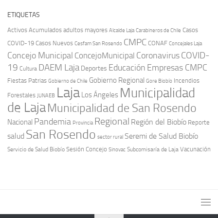
ETIQUETAS
Activos
Acumulados
adultos mayores
Casos
Carabineros de Chile
Alcalde Laja
CMPC
COVID-19
Casos Nuevos
CONAF
Cesfam San Rosendo
Concejales Laja
COVID-
Concejo Municipal
Coronavirus
ConcejoMunicipal
19
DAEM Laja
Educación
Empresas CMPC
Deportes
Cultura
Gobierno Regional
Fiestas Patrias
Incendios
Gobierno de Chile
Gore Biobío
Laja
Municipalidad
Los Ángeles
Forestales
JUNAEB
de Laja
Municipalidad de San Rosendo
Regional
Pandemia
Región del Biobío
Nacional
Reporte
Provincia
San Rosendo
Seremi de Salud Biobío
salud
sector rural
Sesión Concejo
Vacunación
Servicio de Salud Biobío
Sinovac
Subcomisaría de Laja