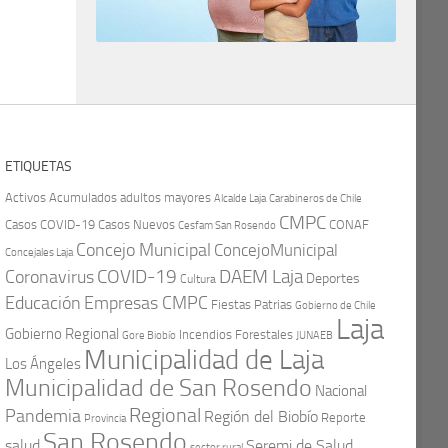
ETIQUETAS
Activos
Acumulados
adultos mayores
Carabineros de Chile
Alcalde Laja
CMPC
Casos COVID-19
Casos Nuevos
CONAF
Cesfam San Rosendo
Concejo Municipal
ConcejoMunicipal
Concejales Laja
COVID-19
Coronavirus
DAEM Laja
Deportes
Cultura
Educación
Empresas CMPC
Fiestas Patrias
Gobierno de Chile
Laja
Gobierno Regional
Incendios Forestales
Gore Biobío
JUNAEB
Municipalidad de Laja
Los Ángeles
Municipalidad de San Rosendo
Nacional
Regional
Pandemia
Región del Biobío
Reporte
Provincia
San Rosendo
Seremi de Salud
salud
sector rural