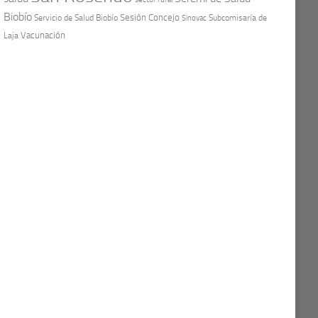
Biobío
Sesión Concejo
Servicio de Salud Biobío
Sinovac
Subcomisaría de
Vacunación
Laja