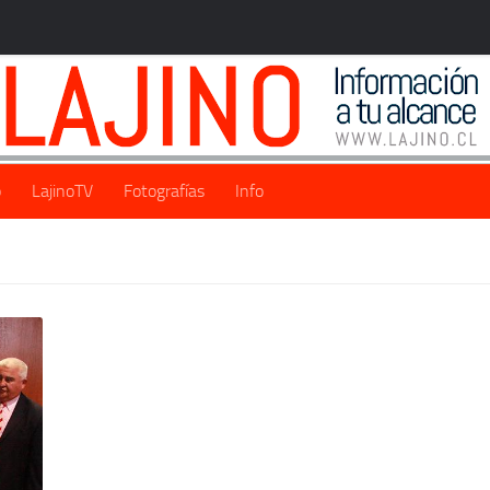
o
LajinoTV
Fotografías
Info