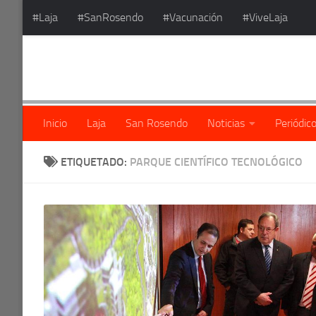
#Laja
#SanRosendo
#Vacunación
#ViveLaja
Saltar al contenido
Inicio
Laja
San Rosendo
Noticias
Periódic
ETIQUETADO:
PARQUE CIENTÍFICO TECNOLÓGICO