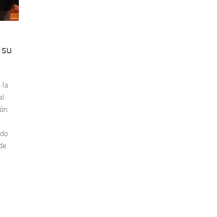
 su
 la
el
ión
ado
de