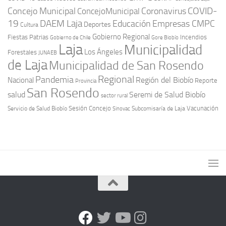
COVID-
Concejo Municipal
Coronavirus
ConcejoMunicipal
19
DAEM Laja
Educación
Empresas CMPC
Deportes
Cultura
Gobierno Regional
Fiestas Patrias
Incendios
Gobierno de Chile
Gore Biobío
Laja
Municipalidad
Los Ángeles
Forestales
JUNAEB
de Laja
Municipalidad de San Rosendo
Regional
Pandemia
Región del Biobío
Nacional
Reporte
Provincia
San Rosendo
Seremi de Salud Biobío
salud
sector rural
Sesión Concejo
Vacunación
Servicio de Salud Biobío
Sinovac
Subcomisaría de Laja