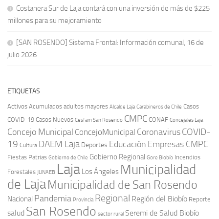
Costanera Sur de Laja contará con una inversión de más de $225
millones para su mejoramiento
[SAN ROSENDO] Sistema Frontal: Información comunal, 16 de
julio 2026
ETIQUETAS
Activos
Acumulados
adultos mayores
Casos
Carabineros de Chile
Alcalde Laja
CMPC
COVID-19
Casos Nuevos
CONAF
Cesfam San Rosendo
Concejales Laja
COVID-
Concejo Municipal
Coronavirus
ConcejoMunicipal
19
DAEM Laja
Educación
Empresas CMPC
Deportes
Cultura
Gobierno Regional
Fiestas Patrias
Incendios
Gobierno de Chile
Gore Biobío
Laja
Municipalidad
Los Ángeles
Forestales
JUNAEB
de Laja
Municipalidad de San Rosendo
Regional
Pandemia
Región del Biobío
Nacional
Reporte
Provincia
San Rosendo
Seremi de Salud Biobío
salud
sector rural