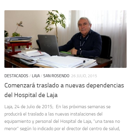
DESTACADOS
/
LAJA
/
SAN ROSENDO
26 JULIO, 2015
Comenzará traslado a nuevas dependencias
del Hospital de Laja
Laja, 24 de Julio de 2015; En las próximas semanas se
producirá el traslado a las nuevas instalaciones del
equipamiento y personal del Hospital de Laja, “una tarea no
menor” según lo indicado por el director del centro de salud,