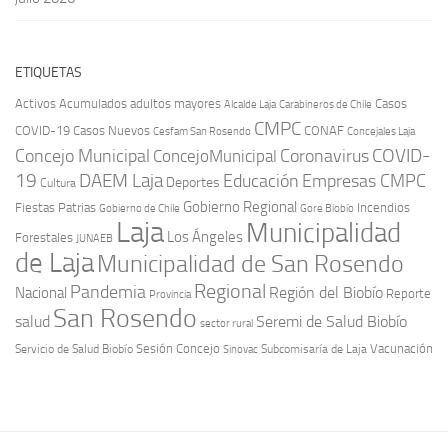
ETIQUETAS
Activos
Acumulados
adultos mayores
Casos
Carabineros de Chile
Alcalde Laja
CMPC
COVID-19
Casos Nuevos
CONAF
Cesfam San Rosendo
Concejales Laja
COVID-
Concejo Municipal
Coronavirus
ConcejoMunicipal
19
DAEM Laja
Educación
Empresas CMPC
Deportes
Cultura
Gobierno Regional
Fiestas Patrias
Incendios
Gobierno de Chile
Gore Biobío
Laja
Municipalidad
Los Ángeles
Forestales
JUNAEB
de Laja
Municipalidad de San Rosendo
Regional
Pandemia
Región del Biobío
Nacional
Reporte
Provincia
San Rosendo
Seremi de Salud Biobío
salud
sector rural
Sesión Concejo
Vacunación
Servicio de Salud Biobío
Sinovac
Subcomisaría de Laja