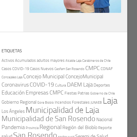
ETIQUETAS
Activos
Acumulados
adultos mayores
Carabineros de Chile
Alcalde Laja
CMPC
Casos COVID-19
Casos Nuevos
CONAF
Cesfam San Rosendo
Concejo Municipal
ConcejoMunicipal
Concejales Laja
COVID-19
Coronavirus
DAEM Laja
Deportes
Cultura
Educación
Empresas CMPC
Fiestas Patrias
Gobierno de Chile
Laja
Gobierno Regional
Incendios Forestales
Gore Biobío
JUNAEB
Municipalidad de Laja
Los Ángeles
Municipalidad de San Rosendo
Nacional
Regional
Pandemia
Región del Biobío
Reporte
Provincia
San Rosendo
Seremi de Salud
salud
sector rural