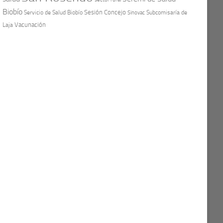
Biobío
Sesión Concejo
Servicio de Salud Biobío
Sinovac
Subcomisaría de
Vacunación
Laja