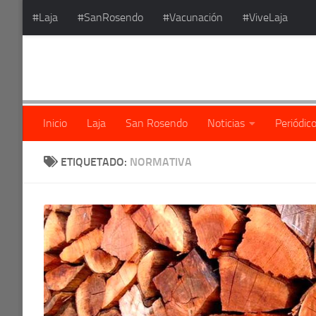
#Laja
#SanRosendo
#Vacunación
#ViveLaja
Saltar al contenido
Inicio
Laja
San Rosendo
Noticias
Periódic
ETIQUETADO:
NORMATIVA