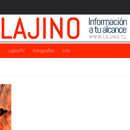
o
LajinoTV
Fotografías
Info