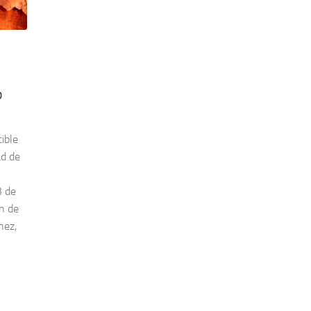
o
ible
ad de
3 de
ón de
hez,