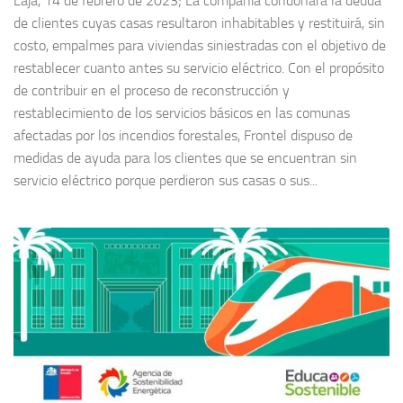
Laja, 14 de febrero de 2023; La compañía condonará la deuda
de clientes cuyas casas resultaron inhabitables y restituirá, sin
costo, empalmes para viviendas siniestradas con el objetivo de
restablecer cuanto antes su servicio eléctrico. Con el propósito
de contribuir en el proceso de reconstrucción y
restablecimiento de los servicios básicos en las comunas
afectadas por los incendios forestales, Frontel dispuso de
medidas de ayuda para los clientes que se encuentran sin
servicio eléctrico porque perdieron sus casas o sus...