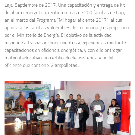
Laja, Septiembre de 2017; Una capacitación y entrega de kit
de ahorro energético, recibieron más de 200 familias de Laja,
en el marco del Programa “Mi hogar eficiente 2017”, el cual
apunta a las familias vulnerables de la comuna y es propiciado
por el Ministerio de Energía. El objetivo de la actividad
responde a traspasar conocimientos y experiencias mediante
capacitaciones en eficiencia energética, y con ello entregar
material educativo, un certificado de asistencia y un kit
eficiente que contiene: 2 ampolletas...