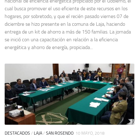
nacional de eficiencia energética propiciado por el Gobierno, el
cual busca promover el uso eficiente de este recursos en los
hogares, por sobretodo, y que el recién pasado viernes 07 de
diciembre se hizo presente en la comuna de Laja, haciendo
entrega de un kit de ahorro a más de 150 familias. La jornada
se inició con una capacitación en relación a la eficiencia
energética y ahorro de energía, propiciada...
DESTACADOS
/
LAJA
/
SAN ROSENDO
10 MAYO, 2018