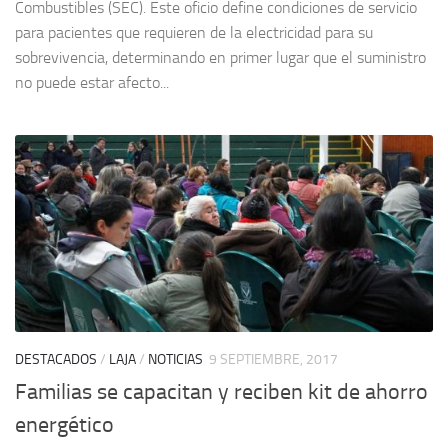
Combustibles (SEC). Este oficio define condiciones de servicio
para pacientes que requieren de la electricidad para su
sobrevivencia, determinando en primer lugar que el suministro
no puede estar afecto...
DESTACADOS
/
LAJA
/
NOTICIAS
9 SEPTIEMBRE, 2017
Familias se capacitan y reciben kit de ahorro
energético