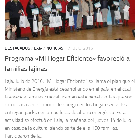
DESTACADOS
/
LAJA
/
NOTICIAS
17 JULIO, 2016
Programa «Mi Hogar Eficiente» favoreció a
familias lajinas
Laja, Julio de 2016; “Mi Hogar Eficiente” se llama el plan que el
Ministerio de Energía está desarrollando en el país, en el cual
favorece a familias que califican en este beneficio, las que son
capacitadas en el ahorro de energía en los hogares y se les
entregan packs con ampolletas de ahorro energético. Esta
actividad se efectuó en Laja, la mañana del jueves 14 de julio
en casa de la cultura, siendo parte de ella 150 familias.
Participaron de la...