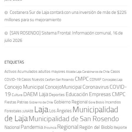
Costanera Sur de Laja contará con una inversión de más de $225
millones para su mejoramiento
[SAN ROSENDO] Sistema Frontal: Información comunal, 16 de
julio 2026
ETIQUETAS
Activos
Acumulados
adultos mayores
Casos
Carabineros de Chile
Alcalde Laja
CMPC
COVID-19
Casos Nuevos
CONAF
Cesfam San Rosendo
Concejales Laja
COVID-
Concejo Municipal
Coronavirus
ConcejoMunicipal
19
DAEM Laja
Educación
Empresas CMPC
Deportes
Cultura
Gobierno Regional
Fiestas Patrias
Incendios
Gobierno de Chile
Gore Biobío
Laja
Municipalidad
Los Ángeles
Forestales
JUNAEB
de Laja
Municipalidad de San Rosendo
Regional
Pandemia
Región del Biobío
Nacional
Reporte
Provincia