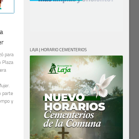
la
er
LAJA | HORARIO CEMENTERIOS
zó para
n Plaza
lera
ujer.
 parte
iempo y