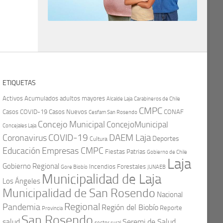
ETIQUETAS
Activos
Acumulados
adultos mayores
Carabineros de Chile
Alcalde Laja
CMPC
Casos COVID-19
Casos Nuevos
CONAF
Cesfam San Rosendo
Concejo Municipal
ConcejoMunicipal
Concejales Laja
COVID-19
Coronavirus
DAEM Laja
Deportes
Cultura
Educación
Empresas CMPC
Fiestas Patrias
Gobierno de Chile
Laja
Gobierno Regional
Incendios Forestales
Gore Biobío
JUNAEB
Municipalidad de Laja
Los Ángeles
Municipalidad de San Rosendo
Nacional
Regional
Pandemia
Región del Biobío
Reporte
Provincia
San Rosendo
Seremi de Salud
salud
sector rural