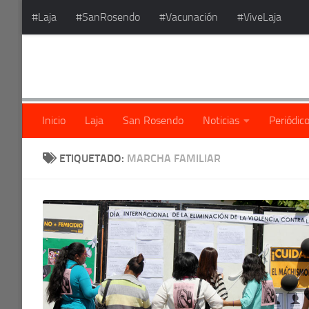
#Laja
#SanRosendo
#Vacunación
#ViveLaja
Saltar al contenido
Inicio
Laja
San Rosendo
Noticias
Periódic
ETIQUETADO:
MARCHA FAMILIAR