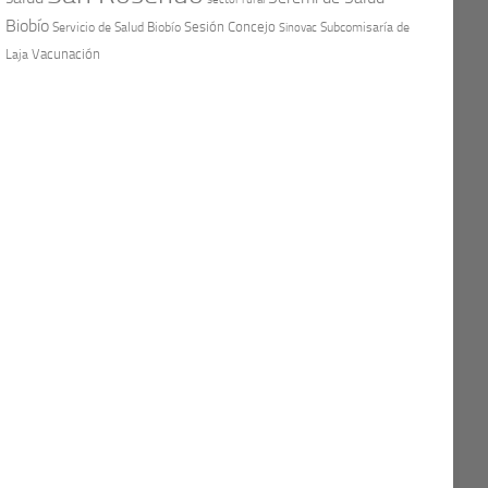
Biobío
Sesión Concejo
Servicio de Salud Biobío
Sinovac
Subcomisaría de
Vacunación
Laja