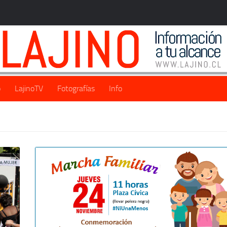
o
LajinoTV
Fotografías
Info