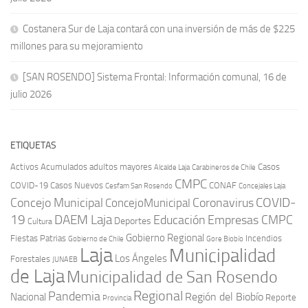
Costanera Sur de Laja contará con una inversión de más de $225
millones para su mejoramiento
[SAN ROSENDO] Sistema Frontal: Información comunal, 16 de
julio 2026
ETIQUETAS
Activos
Acumulados
adultos mayores
Casos
Carabineros de Chile
Alcalde Laja
CMPC
COVID-19
Casos Nuevos
CONAF
Cesfam San Rosendo
Concejales Laja
COVID-
Concejo Municipal
Coronavirus
ConcejoMunicipal
19
DAEM Laja
Educación
Empresas CMPC
Deportes
Cultura
Gobierno Regional
Fiestas Patrias
Incendios
Gobierno de Chile
Gore Biobío
Laja
Municipalidad
Los Ángeles
Forestales
JUNAEB
de Laja
Municipalidad de San Rosendo
Regional
Pandemia
Región del Biobío
Nacional
Reporte
Provincia