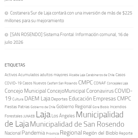
Costanera Sur de Laja contará con una inversión de más de $225
millones para su mejoramiento
[SAN ROSENDO] Sistema Frontal: Información comunal, 16 de
julio 2026
ETIQUETAS
Activos
Acumulados
adultos mayores
Casos
Carabineros de Chile
Alcalde Laja
CMPC
COVID-19
Casos Nuevos
CONAF
Cesfam San Rosendo
Concejales Laja
COVID-
Concejo Municipal
Coronavirus
ConcejoMunicipal
19
DAEM Laja
Educación
Empresas CMPC
Deportes
Cultura
Gobierno Regional
Fiestas Patrias
Incendios
Gobierno de Chile
Gore Biobío
Laja
Municipalidad
Los Ángeles
Forestales
JUNAEB
de Laja
Municipalidad de San Rosendo
Regional
Pandemia
Región del Biobío
Nacional
Reporte
Provincia