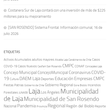
Costanera Sur de Laja contará con una inversión de más de $225
millones para su mejoramiento
[SAN ROSENDO] Sistema Frontal: Información comunal, 16 de
julio 2026
ETIQUETAS
Activos
Acumulados
adultos mayores
Casos
Carabineros de Chile
Alcalde Laja
CMPC
COVID-19
Casos Nuevos
CONAF
Cesfam San Rosendo
Concejales Laja
COVID-
Concejo Municipal
Coronavirus
ConcejoMunicipal
19
DAEM Laja
Educación
Empresas CMPC
Deportes
Cultura
Gobierno Regional
Fiestas Patrias
Incendios
Gobierno de Chile
Gore Biobío
Laja
Municipalidad
Los Ángeles
Forestales
JUNAEB
de Laja
Municipalidad de San Rosendo
Regional
Pandemia
Región del Biobío
Nacional
Reporte
Provincia