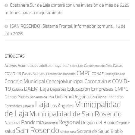
Costanera Sur de Laja contará con una inversión de más de $225
millones para su mejoramiento
[SAN ROSENDO] Sistema Frontal: Información comunal, 16 de
julio 2026
ETIQUETAS
Activos
Acumulados
adultos mayores
Casos
Carabineros de Chile
Alcalde Laja
CMPC
COVID-19
Casos Nuevos
CONAF
Cesfam San Rosendo
Concejales Laja
COVID-
Concejo Municipal
Coronavirus
ConcejoMunicipal
19
DAEM Laja
Educación
Empresas CMPC
Deportes
Cultura
Gobierno Regional
Fiestas Patrias
Incendios
Gobierno de Chile
Gore Biobío
Laja
Municipalidad
Los Ángeles
Forestales
JUNAEB
de Laja
Municipalidad de San Rosendo
Regional
Pandemia
Región del Biobío
Nacional
Reporte
Provincia
San Rosendo
Seremi de Salud Biobío
salud
sector rural