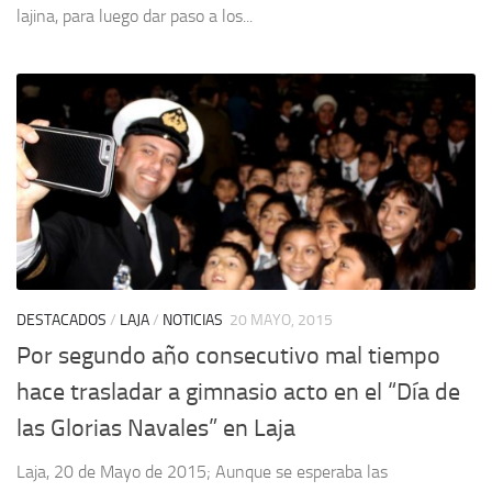
lajina, para luego dar paso a los...
DESTACADOS
/
LAJA
/
NOTICIAS
20 MAYO, 2015
Por segundo año consecutivo mal tiempo
hace trasladar a gimnasio acto en el “Día de
las Glorias Navales” en Laja
Laja, 20 de Mayo de 2015; Aunque se esperaba las