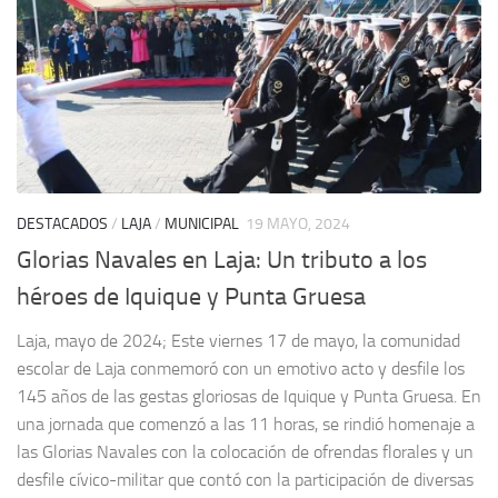
DESTACADOS
/
LAJA
/
MUNICIPAL
19 MAYO, 2024
Glorias Navales en Laja: Un tributo a los
héroes de Iquique y Punta Gruesa
Laja, mayo de 2024; Este viernes 17 de mayo, la comunidad
escolar de Laja conmemoró con un emotivo acto y desfile los
145 años de las gestas gloriosas de Iquique y Punta Gruesa. En
una jornada que comenzó a las 11 horas, se rindió homenaje a
las Glorias Navales con la colocación de ofrendas florales y un
desfile cívico-militar que contó con la participación de diversas