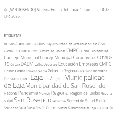
[SAN ROSENDO] Sistema Frontal: Información comunal, 16 de
julio 2026
ETIQUETAS
Activos
Acumulados
adultos mayores
Casos
Carabineros de Chile
Alcalde Laja
CMPC
COVID-19
Casos Nuevos
CONAF
Cesfam San Rosendo
Concejales Laja
COVID-
Concejo Municipal
Coronavirus
ConcejoMunicipal
19
DAEM Laja
Educación
Empresas CMPC
Deportes
Cultura
Gobierno Regional
Fiestas Patrias
Incendios
Gobierno de Chile
Gore Biobío
Laja
Municipalidad
Los Ángeles
Forestales
JUNAEB
de Laja
Municipalidad de San Rosendo
Regional
Pandemia
Región del Biobío
Nacional
Reporte
Provincia
San Rosendo
Seremi de Salud Biobío
salud
sector rural
Sesión Concejo
Vacunación
Servicio de Salud Biobío
Sinovac
Subcomisaría de Laja