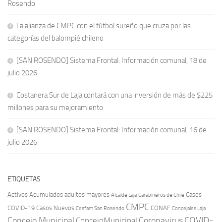
Rosendo
La alianza de CMPC con el fútbol sureño que cruza por las
categorías del balompié chileno
[SAN ROSENDO] Sistema Frontal: Información comunal, 18 de
julio 2026
Costanera Sur de Laja contará con una inversión de más de $225
millones para su mejoramiento
[SAN ROSENDO] Sistema Frontal: Información comunal, 16 de
julio 2026
ETIQUETAS
Activos
Acumulados
adultos mayores
Casos
Carabineros de Chile
Alcalde Laja
CMPC
COVID-19
Casos Nuevos
CONAF
Cesfam San Rosendo
Concejales Laja
COVID-
Concejo Municipal
Coronavirus
ConcejoMunicipal