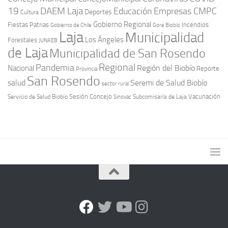
19
DAEM Laja
Educación
Empresas CMPC
Deportes
Cultura
Gobierno Regional
Fiestas Patrias
Incendios
Gobierno de Chile
Gore Biobío
Laja
Municipalidad
Los Ángeles
Forestales
JUNAEB
de Laja
Municipalidad de San Rosendo
Regional
Pandemia
Región del Biobío
Nacional
Reporte
Provincia
San Rosendo
Seremi de Salud Biobío
salud
sector rural
Sesión Concejo
Vacunación
Servicio de Salud Biobío
Sinovac
Subcomisaría de Laja