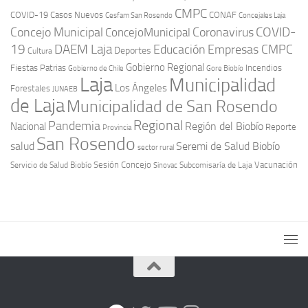
CMPC
COVID-19
Casos Nuevos
CONAF
Cesfam San Rosendo
Concejales Laja
COVID-
Concejo Municipal
Coronavirus
ConcejoMunicipal
19
DAEM Laja
Educación
Empresas CMPC
Deportes
Cultura
Gobierno Regional
Fiestas Patrias
Incendios
Gobierno de Chile
Gore Biobío
Laja
Municipalidad
Los Ángeles
Forestales
JUNAEB
de Laja
Municipalidad de San Rosendo
Regional
Pandemia
Región del Biobío
Nacional
Reporte
Provincia
San Rosendo
Seremi de Salud Biobío
salud
sector rural
Sesión Concejo
Vacunación
Servicio de Salud Biobío
Sinovac
Subcomisaría de Laja