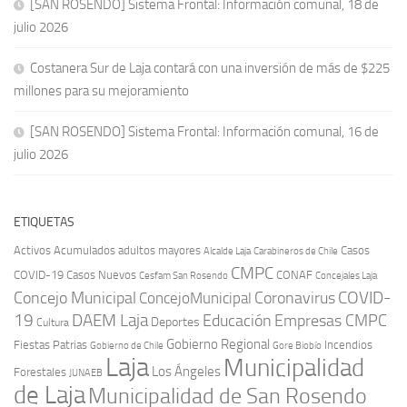
[SAN ROSENDO] Sistema Frontal: Información comunal, 18 de
julio 2026
Costanera Sur de Laja contará con una inversión de más de $225
millones para su mejoramiento
[SAN ROSENDO] Sistema Frontal: Información comunal, 16 de
julio 2026
ETIQUETAS
Activos
Acumulados
adultos mayores
Casos
Carabineros de Chile
Alcalde Laja
CMPC
COVID-19
Casos Nuevos
CONAF
Cesfam San Rosendo
Concejales Laja
COVID-
Concejo Municipal
Coronavirus
ConcejoMunicipal
19
DAEM Laja
Educación
Empresas CMPC
Deportes
Cultura
Gobierno Regional
Fiestas Patrias
Incendios
Gobierno de Chile
Gore Biobío
Laja
Municipalidad
Los Ángeles
Forestales
JUNAEB
de Laja
Municipalidad de San Rosendo