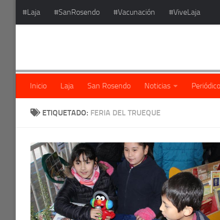
#Laja
#SanRosendo
#Vacunación
#ViveLaja
Saltar al contenido
Inicio
Laja
San Rosendo
Noticias
Periódic
ETIQUETADO:
FERIA DEL TRUEQUE