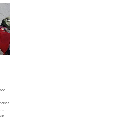
ado
éptima
za.
ara