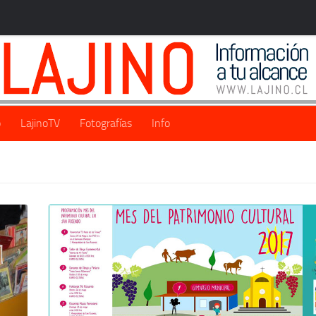
o
LajinoTV
Fotografías
Info