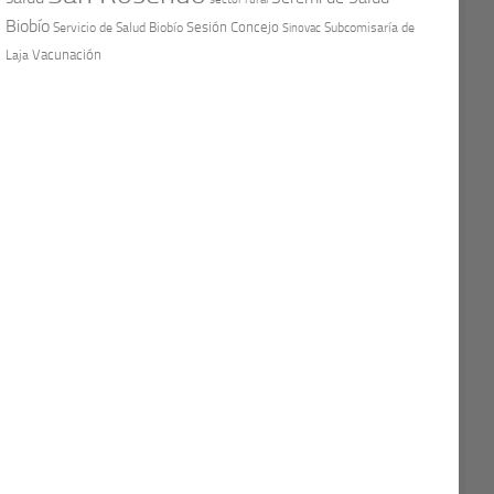
Biobío
Sesión Concejo
Servicio de Salud Biobío
Sinovac
Subcomisaría de
Vacunación
Laja