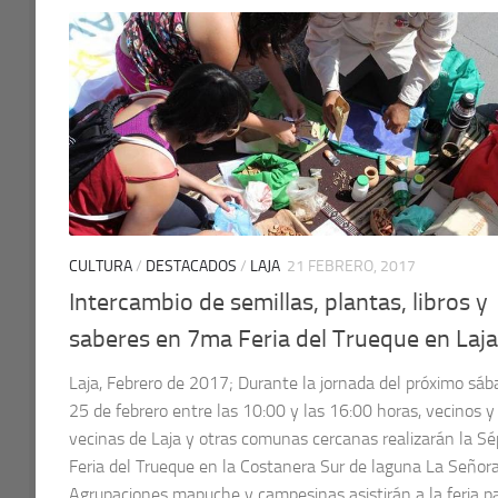
CULTURA
/
DESTACADOS
/
LAJA
21 FEBRERO, 2017
Intercambio de semillas, plantas, libros y
saberes en 7ma Feria del Trueque en Laja
Laja, Febrero de 2017; Durante la jornada del próximo sáb
25 de febrero entre las 10:00 y las 16:00 horas, vecinos y
vecinas de Laja y otras comunas cercanas realizarán la S
Feria del Trueque en la Costanera Sur de laguna La Señora
Agrupaciones mapuche y campesinas asistirán a la feria p