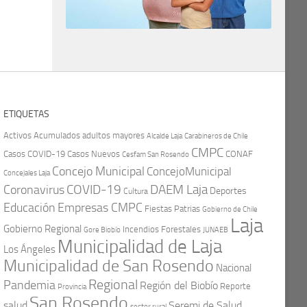
ETIQUETAS
Activos
Acumulados
adultos mayores
Carabineros de Chile
Alcalde Laja
CMPC
Casos COVID-19
Casos Nuevos
CONAF
Cesfam San Rosendo
Concejo Municipal
ConcejoMunicipal
Concejales Laja
COVID-19
Coronavirus
DAEM Laja
Deportes
Cultura
Educación
Empresas CMPC
Fiestas Patrias
Gobierno de Chile
Laja
Gobierno Regional
Incendios Forestales
Gore Biobío
JUNAEB
Municipalidad de Laja
Los Ángeles
Municipalidad de San Rosendo
Nacional
Regional
Pandemia
Región del Biobío
Reporte
Provincia
San Rosendo
Seremi de Salud
salud
sector rural