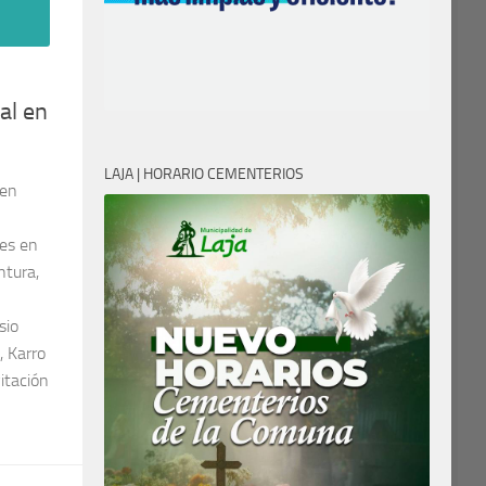
al en
LAJA | HORARIO CEMENTERIOS
 en
des en
ntura,
sio
, Karro
vitación