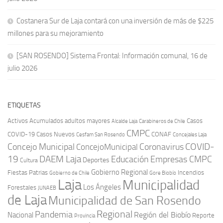
Costanera Sur de Laja contará con una inversión de más de $225
millones para su mejoramiento
[SAN ROSENDO] Sistema Frontal: Información comunal, 16 de
julio 2026
ETIQUETAS
Activos
Acumulados
adultos mayores
Casos
Carabineros de Chile
Alcalde Laja
CMPC
COVID-19
Casos Nuevos
CONAF
Cesfam San Rosendo
Concejales Laja
COVID-
Concejo Municipal
Coronavirus
ConcejoMunicipal
19
DAEM Laja
Educación
Empresas CMPC
Deportes
Cultura
Gobierno Regional
Fiestas Patrias
Incendios
Gobierno de Chile
Gore Biobío
Laja
Municipalidad
Los Ángeles
Forestales
JUNAEB
de Laja
Municipalidad de San Rosendo
Regional
Pandemia
Región del Biobío
Nacional
Reporte
Provincia