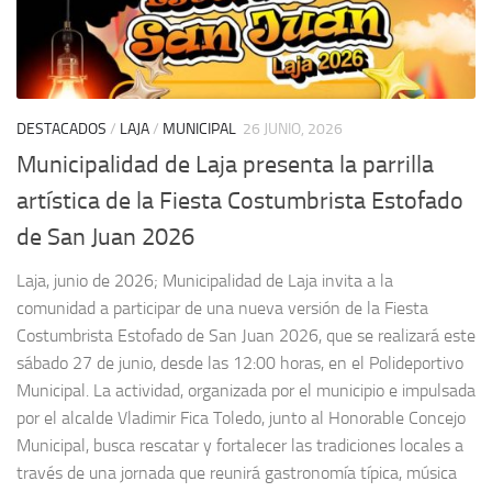
DESTACADOS
/
LAJA
/
MUNICIPAL
26 JUNIO, 2026
Municipalidad de Laja presenta la parrilla
artística de la Fiesta Costumbrista Estofado
de San Juan 2026
Laja, junio de 2026; Municipalidad de Laja invita a la
comunidad a participar de una nueva versión de la Fiesta
Costumbrista Estofado de San Juan 2026, que se realizará este
sábado 27 de junio, desde las 12:00 horas, en el Polideportivo
Municipal. La actividad, organizada por el municipio e impulsada
por el alcalde Vladimir Fica Toledo, junto al Honorable Concejo
Municipal, busca rescatar y fortalecer las tradiciones locales a
través de una jornada que reunirá gastronomía típica, música