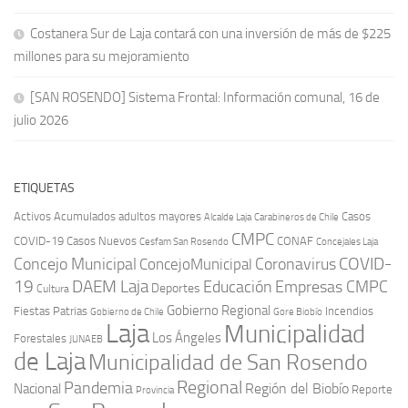
Costanera Sur de Laja contará con una inversión de más de $225
millones para su mejoramiento
[SAN ROSENDO] Sistema Frontal: Información comunal, 16 de
julio 2026
ETIQUETAS
Activos
Acumulados
adultos mayores
Casos
Carabineros de Chile
Alcalde Laja
CMPC
COVID-19
Casos Nuevos
CONAF
Cesfam San Rosendo
Concejales Laja
COVID-
Concejo Municipal
Coronavirus
ConcejoMunicipal
19
DAEM Laja
Educación
Empresas CMPC
Deportes
Cultura
Gobierno Regional
Fiestas Patrias
Incendios
Gobierno de Chile
Gore Biobío
Laja
Municipalidad
Los Ángeles
Forestales
JUNAEB
de Laja
Municipalidad de San Rosendo
Regional
Pandemia
Región del Biobío
Nacional
Reporte
Provincia