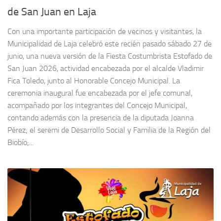
de San Juan en Laja
Con una importante participación de vecinos y visitantes, la
Municipalidad de Laja celebró este recién pasado sábado 27 de
junio, una nueva versión de la Fiesta Costumbrista Estofado de
San Juan 2026, actividad encabezada por el alcalde Vladimir
Fica Toledo, junto al Honorable Concejo Municipal. La
ceremonia inaugural fue encabezada por el jefe comunal,
acompañado por los integrantes del Concejo Municipal,
contando además con la presencia de la diputada Joanna
Pérez; el seremi de Desarrollo Social y Familia de la Región del
Biobío;...