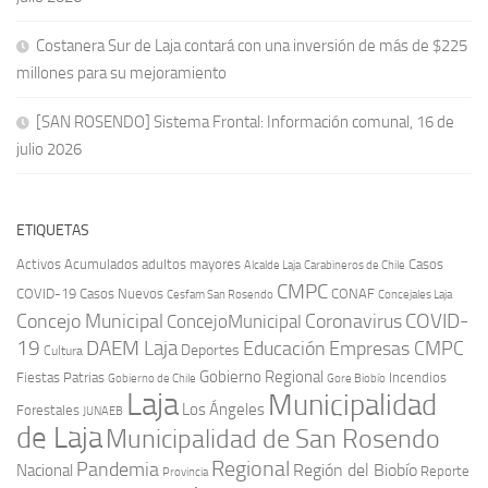
Costanera Sur de Laja contará con una inversión de más de $225
millones para su mejoramiento
[SAN ROSENDO] Sistema Frontal: Información comunal, 16 de
julio 2026
ETIQUETAS
Activos
Acumulados
adultos mayores
Casos
Carabineros de Chile
Alcalde Laja
CMPC
COVID-19
Casos Nuevos
CONAF
Cesfam San Rosendo
Concejales Laja
COVID-
Concejo Municipal
Coronavirus
ConcejoMunicipal
19
DAEM Laja
Educación
Empresas CMPC
Deportes
Cultura
Gobierno Regional
Fiestas Patrias
Incendios
Gobierno de Chile
Gore Biobío
Laja
Municipalidad
Los Ángeles
Forestales
JUNAEB
de Laja
Municipalidad de San Rosendo
Regional
Pandemia
Región del Biobío
Nacional
Reporte
Provincia