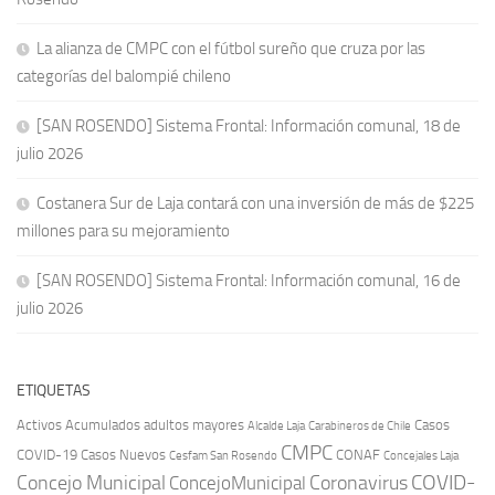
La alianza de CMPC con el fútbol sureño que cruza por las
categorías del balompié chileno
[SAN ROSENDO] Sistema Frontal: Información comunal, 18 de
julio 2026
Costanera Sur de Laja contará con una inversión de más de $225
millones para su mejoramiento
[SAN ROSENDO] Sistema Frontal: Información comunal, 16 de
julio 2026
ETIQUETAS
Activos
Acumulados
adultos mayores
Casos
Carabineros de Chile
Alcalde Laja
CMPC
COVID-19
Casos Nuevos
CONAF
Cesfam San Rosendo
Concejales Laja
COVID-
Concejo Municipal
Coronavirus
ConcejoMunicipal