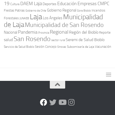
19
DAEM Laja
Educación
Empresas CMPC
Deportes
Cultura
Gobierno Regional
Fiestas Patrias
Incendios
Gobierno de Chile
Gore Biobío
Laja
Municipalidad
Los Ángeles
Forestales
JUNAEB
de Laja
Municipalidad de San Rosendo
Regional
Pandemia
Región del Biobío
Nacional
Reporte
Provincia
San Rosendo
Seremi de Salud Biobío
salud
sector rural
Sesión Concejo
Vacunación
Servicio de Salud Biobío
Sinovac
Subcomisaría de Laja