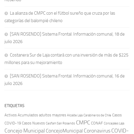
La alianza de CMPC con el fútbol sureño que cruza por las
categorías del balompié chileno
[SAN ROSENDO] Sistema Frontal: Información comunal, 18 de
julio 2026
Costanera Sur de Laja contará con una inversión de más de $225
millones para su mejoramiento
[SAN ROSENDO] Sistema Frontal: Información comunal, 16 de
julio 2026
ETIQUETAS
Activos
Acumulados
adultos mayores
Casos
Carabineros de Chile
Alcalde Laja
CMPC
COVID-19
Casos Nuevos
CONAF
Cesfam San Rosendo
Concejales Laja
COVID-
Concejo Municipal
Coronavirus
ConcejoMunicipal