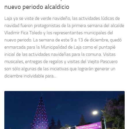
nuevo periodo alcaldicio
Laja ya se viste de verde navideño, las actividades lúdicas de
navidad fueron protagonistas de la primera semana del alcalde
Vladimir Fica Toledo y los representantes municipales del
nuevo periodo. La semana de este 9 a 13 de diciembre, quedó
enmarcada para la Municipalidad de Laja como el puntapié
inicial de las actividades navideñas para la comuna. Visitas
musicales, entregas de regalos y visitas del Viejito Pascuero
son sólo algunas de las iniciativas que lograrán generar un
diciembre inolvidable para...