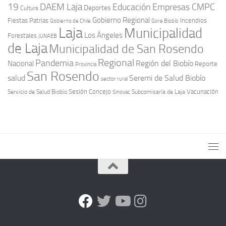
19
DAEM Laja
Educación
Empresas CMPC
Deportes
Cultura
Gobierno Regional
Fiestas Patrias
Incendios
Gobierno de Chile
Gore Biobío
Laja
Municipalidad
Los Ángeles
Forestales
JUNAEB
de Laja
Municipalidad de San Rosendo
Regional
Pandemia
Región del Biobío
Nacional
Reporte
Provincia
San Rosendo
Seremi de Salud Biobío
salud
sector rural
Sesión Concejo
Vacunación
Servicio de Salud Biobío
Sinovac
Subcomisaría de Laja