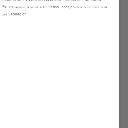
Biobío
Sesión Concejo
Servicio de Salud Biobío
Sinovac
Subcomisaría de
Vacunación
Laja