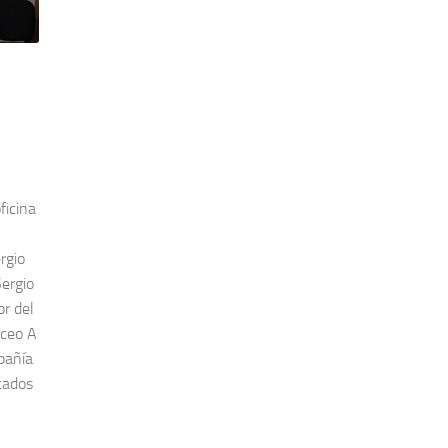
ficina
rgio
ergio
or del
iceo A
pañía
cados