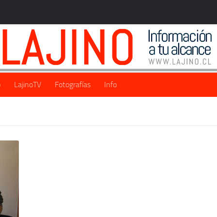
o
LajinoTV
Fotografías
Info