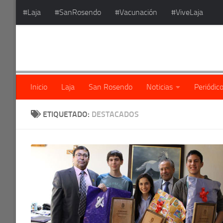
#Laja
#SanRosendo
#Vacunación
#ViveLaja
Saltar al contenido
Inicio
Laja
San Rosendo
Noticias
Periódic
ETIQUETADO:
DESTACADOS