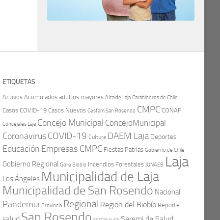
ETIQUETAS
Activos
Acumulados
adultos mayores
Carabineros de Chile
Alcalde Laja
CMPC
Casos COVID-19
Casos Nuevos
CONAF
Cesfam San Rosendo
Concejo Municipal
ConcejoMunicipal
Concejales Laja
COVID-19
Coronavirus
DAEM Laja
Deportes
Cultura
Educación
Empresas CMPC
Fiestas Patrias
Gobierno de Chile
Laja
Gobierno Regional
Incendios Forestales
Gore Biobío
JUNAEB
Municipalidad de Laja
Los Ángeles
Municipalidad de San Rosendo
Nacional
Regional
Pandemia
Región del Biobío
Reporte
Provincia
San Rosendo
Seremi de Salud
salud
sector rural