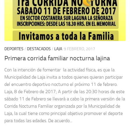
DEPORTES
/
DESTACADOS
/
LAJA
9 FEBRERO, 2017
Primera corrida familiar nocturna​ lajina
Con la intención de fomentar la actividad física, es que la
Municipalidad de Laja invita a todos quienes quieran participar
del encuentro deportivo nocturno el próximo 11 de febrero.
Laja, 8 de Febrero de 2017; A partir de las 20:30 horas de este
sábado 11 de Febrero se llevará a cabo la primera versión de la
Corrida Nocturna Familiar organizada por la Municipalidad de
Laja, la cual tiene como principal objetivo promover el deporte
para todas las edades. De acuerdo...