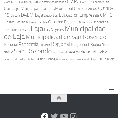
CMPC
COVID-19
Casos Nuevos
CONAF
Cesfam San Rosendo
Concejales Laja
COVID-
Concejo Municipal
Coronavirus
ConcejoMunicipal
19
DAEM Laja
Educación
Empresas CMPC
Deportes
Cultura
Gobierno Regional
Fiestas Patrias
Incendios
Gobierno de Chile
Gore Biobío
Laja
Municipalidad
Los Ángeles
Forestales
JUNAEB
de Laja
Municipalidad de San Rosendo
Regional
Pandemia
Región del Biobío
Nacional
Reporte
Provincia
San Rosendo
Seremi de Salud Biobío
salud
sector rural
Sesión Concejo
Vacunación
Servicio de Salud Biobío
Sinovac
Subcomisaría de Laja