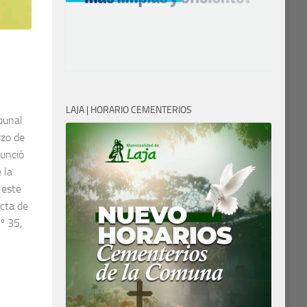
LAJA | HORARIO CEMENTERIOS
ibunal
rzo de
nunció
 la
 este
Acta de
º 35,