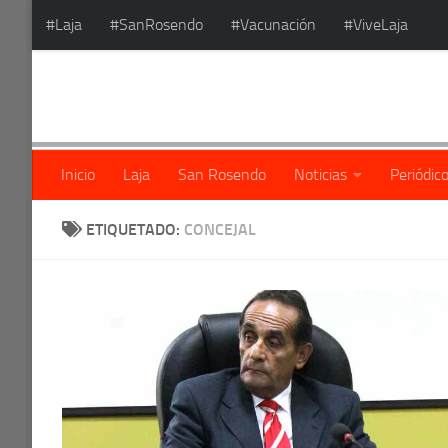
#Laja
#SanRosendo
#Vacunación
#ViveLaja
Saltar al contenido
Inicio
Laja
San Rosendo
Noticias
Periódic
ETIQUETADO:
CONCEJAL