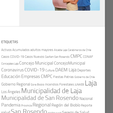
ETIQUETAS
Activos
Acumulados
adultos mayores
Carabineros de Chile
Alcalde Laja
CMPC
Casos COVID-19
Casos Nuevos
CONAF
Cesfam San Rosendo
Concejo Municipal
ConcejoMunicipal
Concejales Laja
COVID-19
Coronavirus
DAEM Laja
Deportes
Cultura
Educación
Empresas CMPC
Fiestas Patrias
Gobierno de Chile
Laja
Gobierno Regional
Incendios Forestales
Gore Biobío
JUNAEB
Municipalidad de Laja
Los Ángeles
Municipalidad de San Rosendo
Nacional
Regional
Pandemia
Región del Biobío
Reporte
Provincia
San Rosendo
Seremi de Salud
salud
sector rural