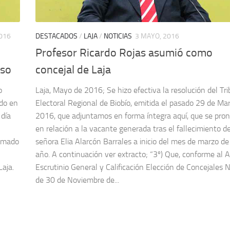
016
DESTACADOS
/
LAJA
/
NOTICIAS
3 MAYO, 2016
Profesor Ricardo Rojas asumió como
uso
concejal de Laja
o
Laja, Mayo de 2016; Se hizo efectiva la resolución del Tr
do en
Electoral Regional de Biobío, emitida el pasado 29 de Ma
 día
2016, que adjuntamos en forma íntegra aquí, que se pro
en relación a la vacante generada tras el fallecimiento de
sumado
señora Elia Alarcón Barrales a inicio del mes de marzo de
año. A continuación ver extracto; “3º) Que, conforme al 
Laja.
Escrutinio General y Calificación Elección de Concejales N
de 30 de Noviembre de...