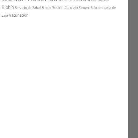
Biobío
Sesión Concejo
Servicio de Salud Biobío
Sinovac
Subcomisaría de
Vacunación
Laja