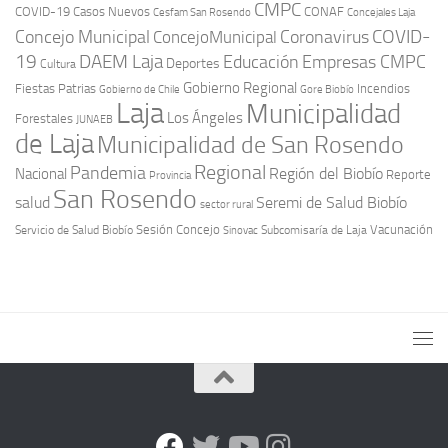
CMPC
COVID-19
Casos Nuevos
CONAF
Cesfam San Rosendo
Concejales Laja
COVID-
Concejo Municipal
Coronavirus
ConcejoMunicipal
19
DAEM Laja
Educación
Empresas CMPC
Deportes
Cultura
Gobierno Regional
Fiestas Patrias
Incendios
Gobierno de Chile
Gore Biobío
Laja
Municipalidad
Los Ángeles
Forestales
JUNAEB
de Laja
Municipalidad de San Rosendo
Regional
Pandemia
Región del Biobío
Nacional
Reporte
Provincia
San Rosendo
Seremi de Salud Biobío
salud
sector rural
Sesión Concejo
Vacunación
Servicio de Salud Biobío
Sinovac
Subcomisaría de Laja