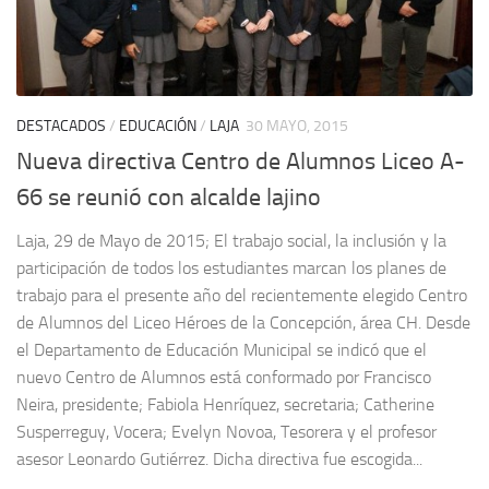
DESTACADOS
/
EDUCACIÓN
/
LAJA
30 MAYO, 2015
Nueva directiva Centro de Alumnos Liceo A-
66 se reunió con alcalde lajino
Laja, 29 de Mayo de 2015; El trabajo social, la inclusión y la
participación de todos los estudiantes marcan los planes de
trabajo para el presente año del recientemente elegido Centro
de Alumnos del Liceo Héroes de la Concepción, área CH. Desde
el Departamento de Educación Municipal se indicó que el
nuevo Centro de Alumnos está conformado por Francisco
Neira, presidente; Fabiola Henríquez, secretaria; Catherine
Susperreguy, Vocera; Evelyn Novoa, Tesorera y el profesor
asesor Leonardo Gutiérrez. Dicha directiva fue escogida...