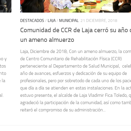
DESTACADOS
/
LAJA
/
MUNICIPAL
21 DICIEMBRE, 2018
Comunidad de CCR de Laja cerró su año 
un ameno almuerzo
Laja, Diciembre de 2018; Con un ameno almuerzo, la co
no y
de Centro Comunitario de Rehabilitación Física (CCR)
ltos
perteneciente al Departamento de Salud Municipal, cele
unto
año de avances, esfuerzos y dedicación de su equipo de
 la
profesionales, pero por sobretodo de cada uno de los pac
que día a día se atienden en estas instalaciones. En la ac
l.
estuvo presente, el alcalde de Laja Vladimir Fica Toledo, 
agradeció la participación de la comunidad, así como tam
reiteró el compromiso de su administración...