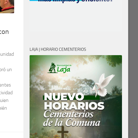
con
LAJA | HORARIO CEMENTERIOS
munidad
bró un
ientes
tividad
quien
bién