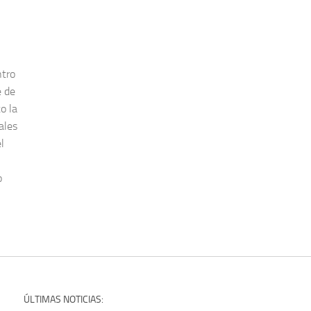
ntro
e de
o la
ales
l
o
ÚLTIMAS NOTICIAS: