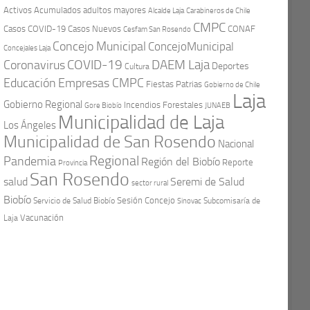
Activos
Acumulados
adultos mayores
Carabineros de Chile
Alcalde Laja
CMPC
Casos COVID-19
Casos Nuevos
CONAF
Cesfam San Rosendo
Concejo Municipal
ConcejoMunicipal
Concejales Laja
COVID-19
Coronavirus
DAEM Laja
Deportes
Cultura
Educación
Empresas CMPC
Fiestas Patrias
Gobierno de Chile
Laja
Gobierno Regional
Incendios Forestales
Gore Biobío
JUNAEB
Municipalidad de Laja
Los Ángeles
Municipalidad de San Rosendo
Nacional
Regional
Pandemia
Región del Biobío
Reporte
Provincia
San Rosendo
Seremi de Salud
salud
sector rural
Biobío
Sesión Concejo
Servicio de Salud Biobío
Sinovac
Subcomisaría de
Vacunación
Laja