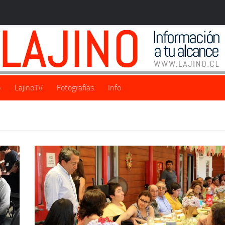
o
LajinoTV
Fotografías
Info