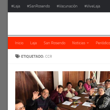
#Laja
#SanRosendo
#Vacunación
#ViveLaja
Saltar al contenido
Inicio
Laja
San Rosendo
Noticias
Periódic
ETIQUETADO:
CCR