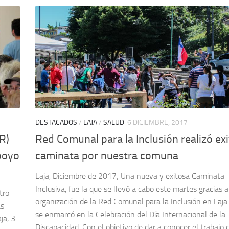
DESTACADOS
/
LAJA
/
SALUD
6 DICIEMBRE, 2017
R)
Red Comunal para la Inclusión realizó ex
apoyo
caminata por nuestra comuna
Laja, Diciembre de 2017; Una nueva y exitosa Caminata
Inclusiva, fue la que se llevó a cabo este martes gracias a
tro
organización de la Red Comunal para la Inclusión en Laja
as
se enmarcó en la Celebración del Día Internacional de la
ja, 3
Discapacidad. Con el objetivo de dar a conocer el trabajo 