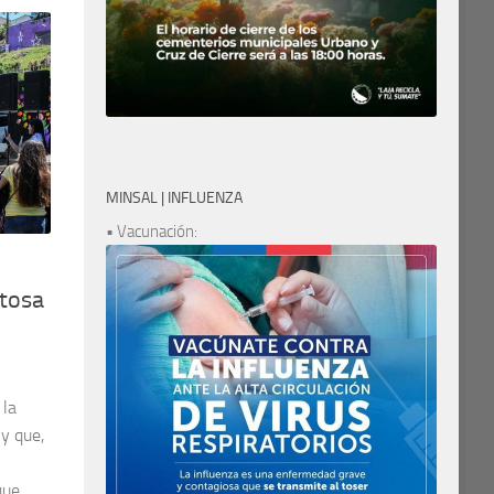
MINSAL | INFLUENZA
• Vacunación:
itosa
 la
 y que,
que