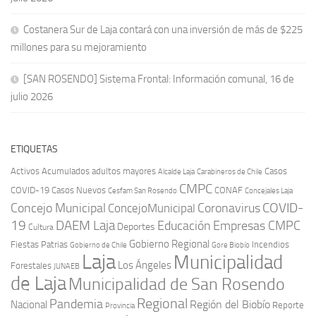
Costanera Sur de Laja contará con una inversión de más de $225
millones para su mejoramiento
[SAN ROSENDO] Sistema Frontal: Información comunal, 16 de
julio 2026
ETIQUETAS
Activos
Acumulados
adultos mayores
Casos
Carabineros de Chile
Alcalde Laja
CMPC
COVID-19
Casos Nuevos
CONAF
Cesfam San Rosendo
Concejales Laja
COVID-
Concejo Municipal
Coronavirus
ConcejoMunicipal
19
DAEM Laja
Educación
Empresas CMPC
Deportes
Cultura
Gobierno Regional
Fiestas Patrias
Incendios
Gobierno de Chile
Gore Biobío
Laja
Municipalidad
Los Ángeles
Forestales
JUNAEB
de Laja
Municipalidad de San Rosendo
Regional
Pandemia
Región del Biobío
Nacional
Reporte
Provincia