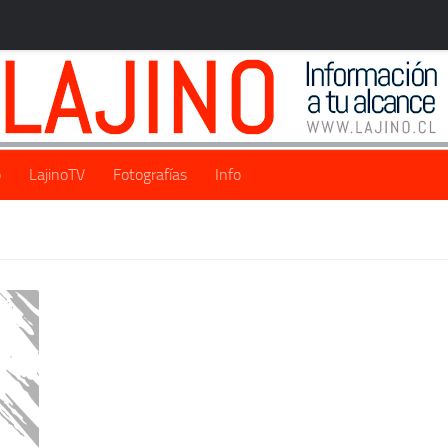
o
LajinoTV
Fotografías
Info