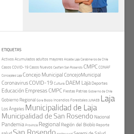
ETIQUETAS
Activos
Acumulados
adultos mayores
Carabineros de Chile
Alcalde Laja
CMPC
Casos COVID-19
Casos Nuevos
CONAF
Cesfam San Rosendo
Concejo Municipal
ConcejoMunicipal
Concejales Laja
COVID-19
Coronavirus
DAEM Laja
Deportes
Cultura
Educación
Empresas CMPC
Fiestas Patrias
Gobierno de Chile
Laja
Gobierno Regional
Incendios Forestales
Gore Biobío
JUNAEB
Municipalidad de Laja
Los Ángeles
Municipalidad de San Rosendo
Nacional
Regional
Pandemia
Región del Biobío
Reporte
Provincia
San Rosendo
Seremi de Salud
salud
sector rural