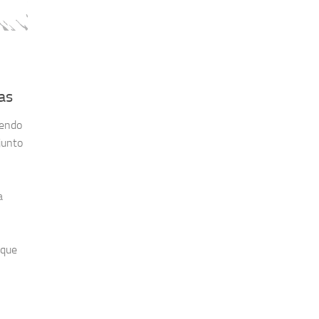
nas
sendo
junto
a
 que