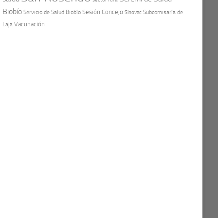
Biobío
Sesión Concejo
Servicio de Salud Biobío
Sinovac
Subcomisaría de
Vacunación
Laja