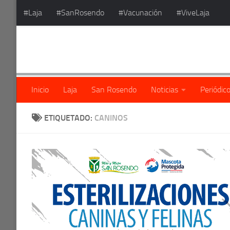
#Laja
#SanRosendo
#Vacunación
#ViveLaja
Saltar al contenido
Inicio
Laja
San Rosendo
Noticias
Periódic
ETIQUETADO:
CANINOS