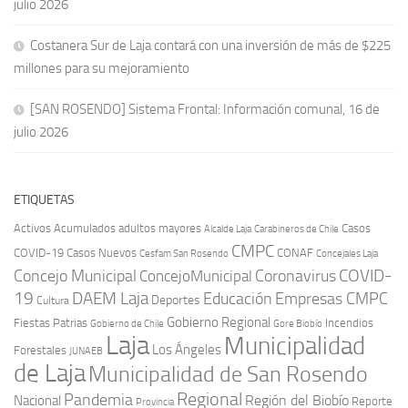
julio 2026
Costanera Sur de Laja contará con una inversión de más de $225
millones para su mejoramiento
[SAN ROSENDO] Sistema Frontal: Información comunal, 16 de
julio 2026
ETIQUETAS
Activos
Acumulados
adultos mayores
Casos
Carabineros de Chile
Alcalde Laja
CMPC
COVID-19
Casos Nuevos
CONAF
Cesfam San Rosendo
Concejales Laja
COVID-
Concejo Municipal
Coronavirus
ConcejoMunicipal
19
DAEM Laja
Educación
Empresas CMPC
Deportes
Cultura
Gobierno Regional
Fiestas Patrias
Incendios
Gobierno de Chile
Gore Biobío
Laja
Municipalidad
Los Ángeles
Forestales
JUNAEB
de Laja
Municipalidad de San Rosendo
Regional
Pandemia
Región del Biobío
Nacional
Reporte
Provincia