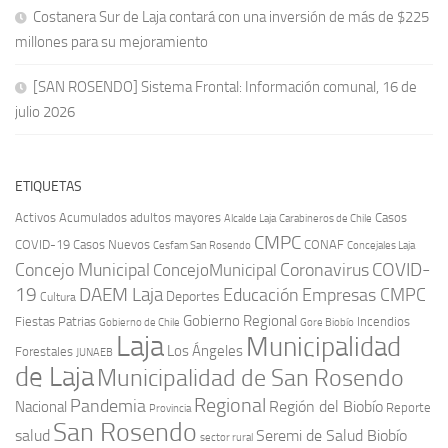
Costanera Sur de Laja contará con una inversión de más de $225
millones para su mejoramiento
[SAN ROSENDO] Sistema Frontal: Información comunal, 16 de
julio 2026
ETIQUETAS
Activos
Acumulados
adultos mayores
Casos
Carabineros de Chile
Alcalde Laja
CMPC
COVID-19
Casos Nuevos
CONAF
Cesfam San Rosendo
Concejales Laja
COVID-
Concejo Municipal
Coronavirus
ConcejoMunicipal
19
DAEM Laja
Educación
Empresas CMPC
Deportes
Cultura
Gobierno Regional
Fiestas Patrias
Incendios
Gobierno de Chile
Gore Biobío
Laja
Municipalidad
Los Ángeles
Forestales
JUNAEB
de Laja
Municipalidad de San Rosendo
Regional
Pandemia
Región del Biobío
Nacional
Reporte
Provincia
San Rosendo
Seremi de Salud Biobío
salud
sector rural