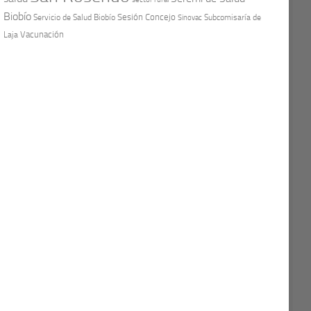
Biobío
Sesión Concejo
Servicio de Salud Biobío
Sinovac
Subcomisaría de
Vacunación
Laja