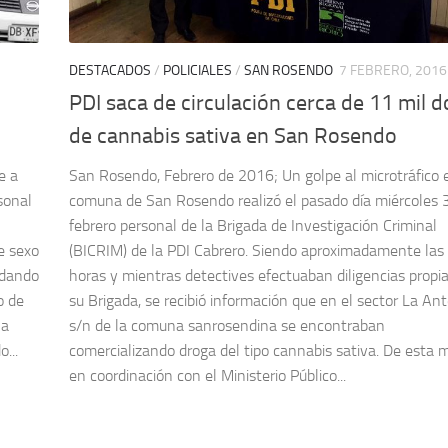
DESTACADOS
/
POLICIALES
/
SAN ROSENDO
7 FEBRERO, 2016
PDI saca de circulación cerca de 11 mil d
de cannabis sativa en San Rosendo
e a
San Rosendo, Febrero de 2016; Un golpe al microtráfico 
sonal
comuna de San Rosendo realizó el pasado día miércoles 
febrero personal de la Brigada de Investigación Criminal
e sexo
(BICRIM) de la PDI Cabrero. Siendo aproximadamente las
 dando
horas y mientras detectives efectuaban diligencias propi
o de
su Brigada, se recibió información que en el sector La An
ha
s/n de la comuna sanrosendina se encontraban
...
comercializando droga del tipo cannabis sativa. De esta 
en coordinación con el Ministerio Público...