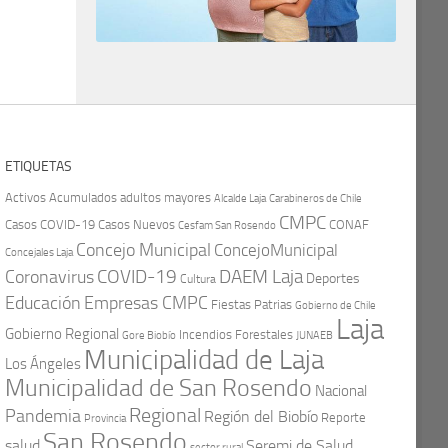
ETIQUETAS
Activos
Acumulados
adultos mayores
Carabineros de Chile
Alcalde Laja
CMPC
Casos COVID-19
Casos Nuevos
CONAF
Cesfam San Rosendo
Concejo Municipal
ConcejoMunicipal
Concejales Laja
COVID-19
Coronavirus
DAEM Laja
Deportes
Cultura
Educación
Empresas CMPC
Fiestas Patrias
Gobierno de Chile
Laja
Gobierno Regional
Incendios Forestales
Gore Biobío
JUNAEB
Municipalidad de Laja
Los Ángeles
Municipalidad de San Rosendo
Nacional
Regional
Pandemia
Región del Biobío
Reporte
Provincia
San Rosendo
Seremi de Salud
salud
sector rural