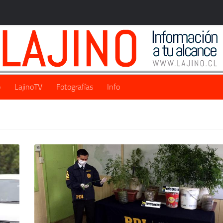
o
LajinoTV
Fotografías
Info