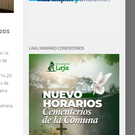
osis
LAJA | HORARIO CEMENTERIOS
en la
3 de
 14:20
as de
tena
manera,