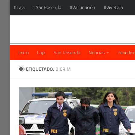
#Laja
#SanRosendo
#Vacunación
#ViveLaja
Saltar al contenido
Inicio
Laja
San Rosendo
Noticias
Periódic
ETIQUETADO:
BICRIM