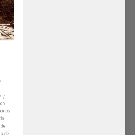
,
a y
 en
cidos
oda
 de
vo de