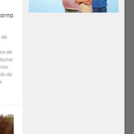
torno
 del
ora del
oductos
rlos.
ado del
a