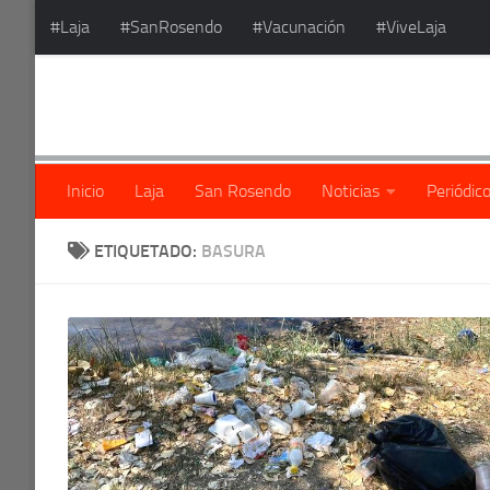
#Laja
#SanRosendo
#Vacunación
#ViveLaja
Saltar al contenido
Inicio
Laja
San Rosendo
Noticias
Periódic
ETIQUETADO:
BASURA