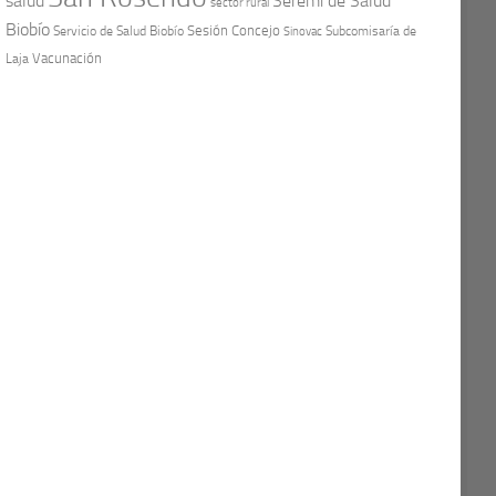
Seremi de Salud
salud
sector rural
Biobío
Sesión Concejo
Servicio de Salud Biobío
Sinovac
Subcomisaría de
Vacunación
Laja