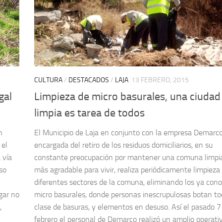
CULTURA
/
DESTACADOS
/
LAJA
13 FEBRERO, 2015
gal
Limpieza de micro basurales, una ciudad
limpia es tarea de todos
n
El Municipio de Laja en conjunto con la empresa Demarco
 el
encargada del retiro de los residuos domiciliarios, en su
 vía
constante preocupación por mantener una comuna limpi
uso
más agradable para vivir, realiza periódicamente limpieza
diferentes sectores de la comuna, eliminando los ya cono
gar no
micro basurales, donde personas inescrupulosas botan t
,
clase de basuras, y elementos en desuso. Así el pasado 7
febrero el personal de Demarco realizó un amplio operati