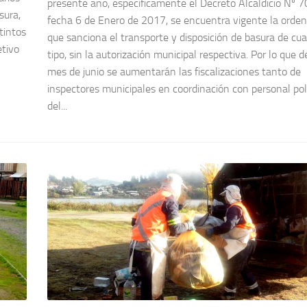
presente año, específicamente el Decreto Alcaldicio Nº 7
sura,
fecha 6 de Enero de 2017, se encuentra vigente la orde
tintos
que sanciona el transporte y disposición de basura de cua
etivo
tipo, sin la autorización municipal respectiva. Por lo que d
mes de junio se aumentarán las fiscalizaciones tanto de
inspectores municipales en coordinación con personal poli
del...