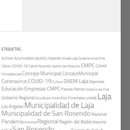
ETIQUETAS
Activos
Acumulados
adultos mayores
Carabineros de Chile
Alcalde Laja
CMPC
Casos COVID-19
Casos Nuevos
CONAF
Cesfam San Rosendo
Concejo Municipal
ConcejoMunicipal
Concejales Laja
COVID-19
Coronavirus
DAEM Laja
Deportes
Cultura
Educación
Empresas CMPC
Fiestas Patrias
Gobierno de Chile
Laja
Gobierno Regional
Incendios Forestales
Gore Biobío
JUNAEB
Municipalidad de Laja
Los Ángeles
Municipalidad de San Rosendo
Nacional
Regional
Pandemia
Región del Biobío
Reporte
Provincia
San Rosendo