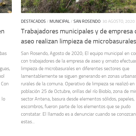
DESTACADOS
/
MUNICIPAL
/
SAN ROSENDO
30 AGOSTO, 2020
en
Trabajadores municipales y de empresa 
aseo realizan limpieza de microbasurale
mbas
San Rosendo, Agosto de 2020; El equipo municipal en co
con trabajadores de la empresa de aseo y ornato efectua
guas,
limpieza de microbasurales en diferentes sectores que
bol
lamentablemente se siguen generando en zonas urbana
. Con
rurales de la comuna. Operativo de limpieza se realizó en
población 25 de Octubre, orillas del río Biobío, zona de m
 lo
sector Antena, basura desde elementos sólidos, papeles,
escombros, fueron parte de los elementos que se pudo
constatar. El llamado es a denunciar cuando se conozcan
estas...