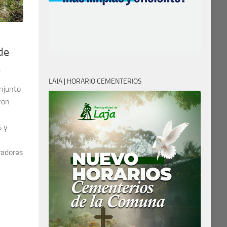
de
s
LAJA | HORARIO CEMENTERIOS
njunto
ron
s y
iradores