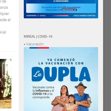
0 de
nanza
lquier
esde el
cial
MINSAL | COVID-19
• Vacunación: