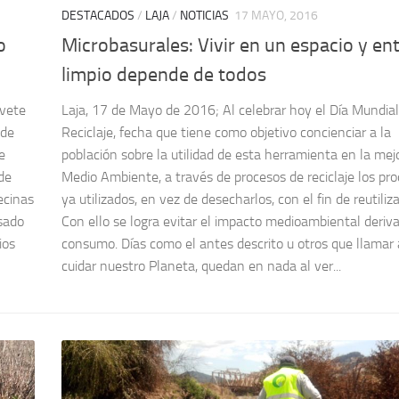
DESTACADOS
/
LAJA
/
NOTICIAS
17 MAYO, 2016
o
Microbasurales: Vivir en un espacio y en
limpio depende de todos
évete
Laja, 17 de Mayo de 2016; Al celebrar hoy el Día Mundial
lde
Reciclaje, fecha que tiene como objetivo concienciar a la
e
población sobre la utilidad de esta herramienta en la mej
de
Medio Ambiente, a través de procesos de reciclaje los pr
ecinas
ya utilizados, en vez de desecharlos, con el fin de reutiliza
asado
Con ello se logra evitar el impacto medioambiental deriv
ios
consumo. Días como el antes descrito u otros que llamar 
cuidar nuestro Planeta, quedan en nada al ver...