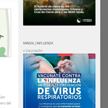
MINSAL | INFLUENZA
• Vacunación:
 San
ero del