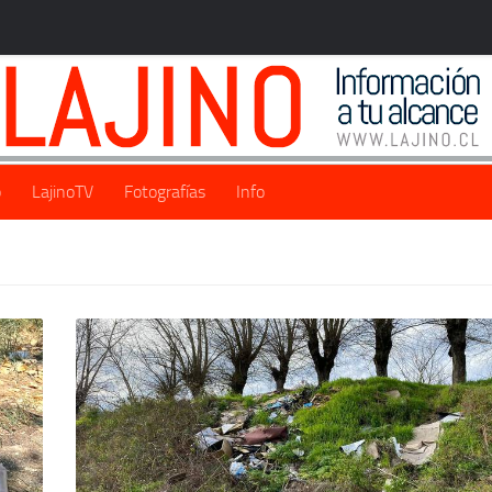
o
LajinoTV
Fotografías
Info