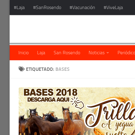
#Laja
#SanRosendo
#Vacunación
#ViveLaja
Saltar al contenido
Inicio
Laja
San Rosendo
Noticias
Periódic
ETIQUETADO:
BASES