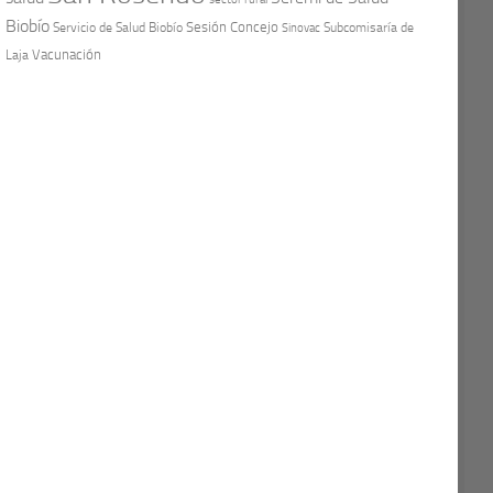
Biobío
Sesión Concejo
Servicio de Salud Biobío
Sinovac
Subcomisaría de
Vacunación
Laja