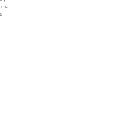
tería
a