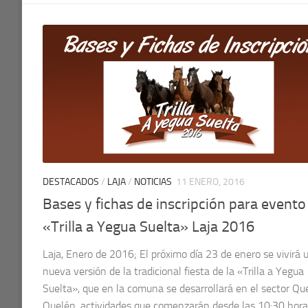
DESTACADOS
/
LAJA
/
NOTICIAS
11 ENERO, 2016
Bases y fichas de inscripción para evento
«Trilla a Yegua Suelta» Laja 2016
Laja, Enero de 2016; El próximo día 23 de enero se vivirá 
nueva versión de la tradicional fiesta de la «Trilla a Yegua
Suelta», que en la comuna se desarrollará en el sector Qu
Quelén, actividades que comenzarán desde las 10:30 hora