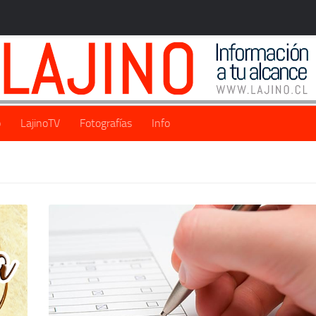
o
LajinoTV
Fotografías
Info