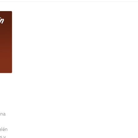
una
elén
s y