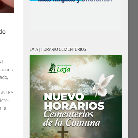
do
LAJA | HORARIO CEMENTERIOS
I.-
ciones
vado,
IPANTES
ácter
n la