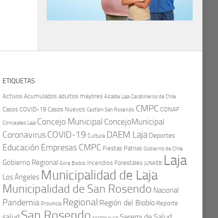
ETIQUETAS
Activos
Acumulados
adultos mayores
Carabineros de Chile
Alcalde Laja
CMPC
Casos COVID-19
Casos Nuevos
CONAF
Cesfam San Rosendo
Concejo Municipal
ConcejoMunicipal
Concejales Laja
COVID-19
Coronavirus
DAEM Laja
Deportes
Cultura
Educación
Empresas CMPC
Fiestas Patrias
Gobierno de Chile
Laja
Gobierno Regional
Incendios Forestales
Gore Biobío
JUNAEB
Municipalidad de Laja
Los Ángeles
Municipalidad de San Rosendo
Nacional
Regional
Pandemia
Región del Biobío
Reporte
Provincia
San Rosendo
Seremi de Salud
salud
sector rural