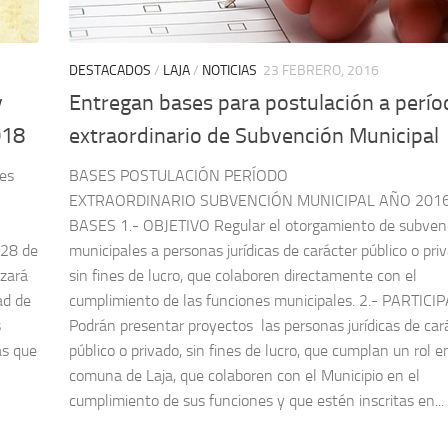
DESTACADOS
/
LAJA
/
NOTICIAS
23 FEBRERO, 2016
y
Entregan bases para postulación a perío
018
extraordinario de Subvención Municipal
ses
BASES POSTULACIÓN PERÍODO
EXTRAORDINARIO SUBVENCIÓN MUNICIPAL AÑO 2016 
BASES 1.- OBJETIVO Regular el otorgamiento de subven
 28 de
municipales a personas jurídicas de carácter público o pri
zará
sin fines de lucro, que colaboren directamente con el
ad de
cumplimiento de las funciones municipales. 2.- PARTIC
s
Podrán presentar proyectos las personas jurídicas de car
as que
público o privado, sin fines de lucro, que cumplan un rol e
comuna de Laja, que colaboren con el Municipio en el
cumplimiento de sus funciones y que estén inscritas en...