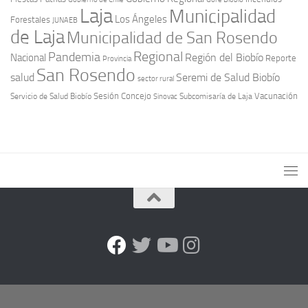
Laja
Municipalidad
Los Ángeles
Forestales
JUNAEB
de Laja
Municipalidad de San Rosendo
Regional
Pandemia
Región del Biobío
Nacional
Reporte
Provincia
San Rosendo
Seremi de Salud Biobío
salud
sector rural
Sesión Concejo
Vacunación
Servicio de Salud Biobío
Sinovac
Subcomisaría de Laja