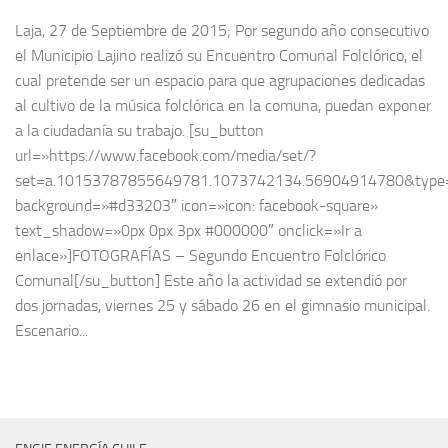
Laja, 27 de Septiembre de 2015; Por segundo año consecutivo
el Municipio Lajino realizó su Encuentro Comunal Folclórico, el
cual pretende ser un espacio para que agrupaciones dedicadas
al cultivo de la música folclórica en la comuna, puedan exponer
a la ciudadanía su trabajo. [su_button
url=»https://www.facebook.com/media/set/?
set=a.10153787855649781.1073742134.56904914780&type
background=»#d33203″ icon=»icon: facebook-square»
text_shadow=»0px 0px 3px #000000″ onclick=»Ir a
enlace»]FOTOGRAFÍAS – Segundo Encuentro Folclórico
Comunal[/su_button] Este año la actividad se extendió por
dos jornadas, viernes 25 y sábado 26 en el gimnasio municipal.
Escenario...