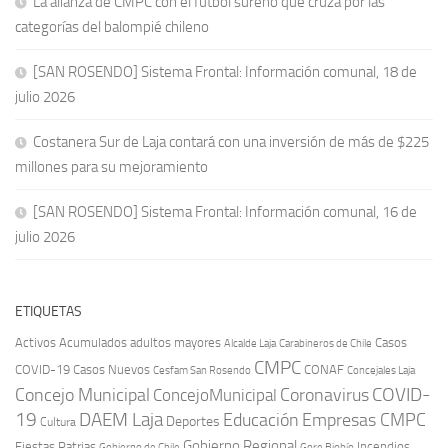
La alianza de CMPC con el fútbol sureño que cruza por las
categorías del balompié chileno
[SAN ROSENDO] Sistema Frontal: Información comunal, 18 de
julio 2026
Costanera Sur de Laja contará con una inversión de más de $225
millones para su mejoramiento
[SAN ROSENDO] Sistema Frontal: Información comunal, 16 de
julio 2026
ETIQUETAS
Activos
Acumulados
adultos mayores
Casos
Carabineros de Chile
Alcalde Laja
CMPC
COVID-19
Casos Nuevos
CONAF
Cesfam San Rosendo
Concejales Laja
COVID-
Concejo Municipal
Coronavirus
ConcejoMunicipal
19
DAEM Laja
Educación
Empresas CMPC
Deportes
Cultura
Gobierno Regional
Fiestas Patrias
Incendios
Gobierno de Chile
Gore Biobío