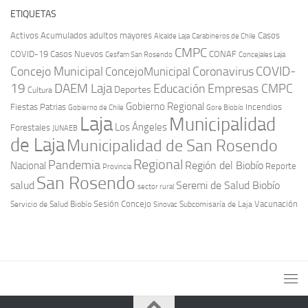
ETIQUETAS
Activos
Acumulados
adultos mayores
Casos
Carabineros de Chile
Alcalde Laja
CMPC
COVID-19
Casos Nuevos
CONAF
Cesfam San Rosendo
Concejales Laja
COVID-
Concejo Municipal
Coronavirus
ConcejoMunicipal
19
DAEM Laja
Educación
Empresas CMPC
Deportes
Cultura
Gobierno Regional
Fiestas Patrias
Incendios
Gobierno de Chile
Gore Biobío
Laja
Municipalidad
Los Ángeles
Forestales
JUNAEB
de Laja
Municipalidad de San Rosendo
Regional
Pandemia
Región del Biobío
Nacional
Reporte
Provincia
San Rosendo
Seremi de Salud Biobío
salud
sector rural
Sesión Concejo
Vacunación
Servicio de Salud Biobío
Sinovac
Subcomisaría de Laja