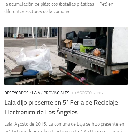
la acumulación de plásticos (botellas plásticas – Pet) en
diferentes sectores de la comuna...
DESTACADOS
/
LAJA
/
PROVINCIALES
18 AGOSTO, 2016
Laja dijo presente en 5ª Feria de Reciclaje
Electrónico de Los Ángeles
Laja, Agosto de 2016; La comuna de Laja se hizo presente en
la 5ta Feria de Reciclaje Electrónico E-WASTE que se realizó