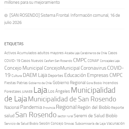
millones para su mejoramiento
[SAN ROSENDO] Sistema Frontal: Información comunal, 16 de
julio 2026
ETIQUETAS
Activos
Acumulados
adultos mayores
Casos
Carabineros de Chile
Alcalde Laja
CMPC
COVID-19
Casos Nuevos
CONAF
Cesfam San Rosendo
Concejales Laja
COVID-
Concejo Municipal
Coronavirus
ConcejoMunicipal
19
DAEM Laja
Educación
Empresas CMPC
Deportes
Cultura
Gobierno Regional
Fiestas Patrias
Incendios
Gobierno de Chile
Gore Biobío
Laja
Municipalidad
Los Ángeles
Forestales
JUNAEB
de Laja
Municipalidad de San Rosendo
Regional
Pandemia
Región del Biobío
Nacional
Reporte
Provincia
San Rosendo
Seremi de Salud Biobío
salud
sector rural
Sesión Concejo
Vacunación
Servicio de Salud Biobío
Sinovac
Subcomisaría de Laja