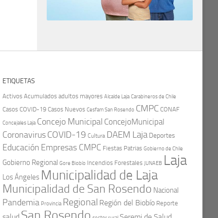
ETIQUETAS
Activos
Acumulados
adultos mayores
Carabineros de Chile
Alcalde Laja
CMPC
Casos COVID-19
Casos Nuevos
CONAF
Cesfam San Rosendo
Concejo Municipal
ConcejoMunicipal
Concejales Laja
COVID-19
Coronavirus
DAEM Laja
Deportes
Cultura
Educación
Empresas CMPC
Fiestas Patrias
Gobierno de Chile
Laja
Gobierno Regional
Incendios Forestales
Gore Biobío
JUNAEB
Municipalidad de Laja
Los Ángeles
Municipalidad de San Rosendo
Nacional
Regional
Pandemia
Región del Biobío
Reporte
Provincia
San Rosendo
Seremi de Salud
salud
sector rural