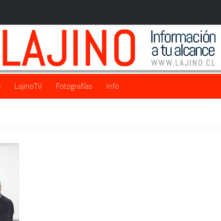
o
LajinoTV
Fotografías
Info