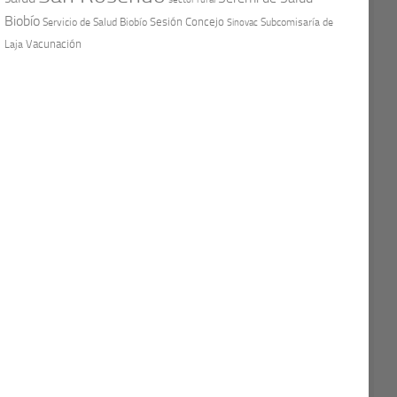
Biobío
Sesión Concejo
Servicio de Salud Biobío
Sinovac
Subcomisaría de
Vacunación
Laja