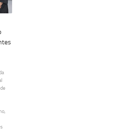
o
ntes
da
al
 de
no,
es