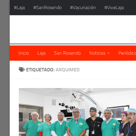
#Laja
#SanRosendo
#Vacunación
#ViveLaja
Saltar al contenido
Inicio
Laja
San Rosendo
Noticias
Periódic
ETIQUETADO:
ARQUIMED