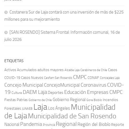
Costanera Sur de Laja contará con una inversión de más de $225
millones para su mejoramiento
[SAN ROSENDO] Sistema Frontal: Información comunal, 16 de
julio 2026
ETIQUETAS
Activos
Acumulados
adultos mayores
Casos
Carabineros de Chile
Alcalde Laja
CMPC
COVID-19
Casos Nuevos
CONAF
Cesfam San Rosendo
Concejales Laja
COVID-
Concejo Municipal
Coronavirus
ConcejoMunicipal
19
DAEM Laja
Educación
Empresas CMPC
Deportes
Cultura
Gobierno Regional
Fiestas Patrias
Incendios
Gobierno de Chile
Gore Biobío
Laja
Municipalidad
Los Ángeles
Forestales
JUNAEB
de Laja
Municipalidad de San Rosendo
Regional
Pandemia
Región del Biobío
Nacional
Reporte
Provincia