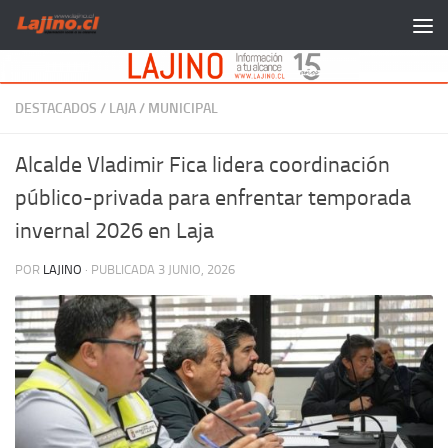
Saltar al contenido
DESTACADOS
/
LAJA
/
MUNICIPAL
Alcalde Vladimir Fica lidera coordinación
público-privada para enfrentar temporada
invernal 2026 en Laja
POR
LAJINO
· PUBLICADA
3 JUNIO, 2026