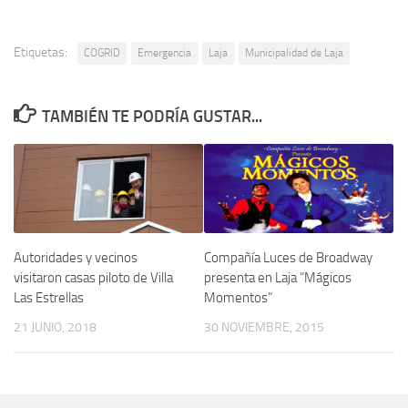
Etiquetas:
COGRID
Emergencia
Laja
Municipalidad de Laja
TAMBIÉN TE PODRÍA GUSTAR...
Compañía Luces de Broadway
Autoridades y vecinos
presenta en Laja “Mágicos
visitaron casas piloto de Villa
Momentos”
Las Estrellas
30 NOVIEMBRE, 2015
21 JUNIO, 2018