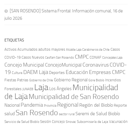
[SAN ROSENDO] Sistema Frontal: Información comunal, 16 de
julio 2026
ETIQUETAS
Activos
Acumulados
adultos mayores
Casos
Carabineros de Chile
Alcalde Laja
CMPC
COVID-19
Casos Nuevos
CONAF
Cesfam San Rosendo
Concejales Laja
COVID-
Concejo Municipal
Coronavirus
ConcejoMunicipal
19
DAEM Laja
Educación
Empresas CMPC
Deportes
Cultura
Gobierno Regional
Fiestas Patrias
Incendios
Gobierno de Chile
Gore Biobío
Laja
Municipalidad
Los Ángeles
Forestales
JUNAEB
de Laja
Municipalidad de San Rosendo
Regional
Pandemia
Región del Biobío
Nacional
Reporte
Provincia
San Rosendo
Seremi de Salud Biobío
salud
sector rural
Sesión Concejo
Vacunación
Servicio de Salud Biobío
Sinovac
Subcomisaría de Laja