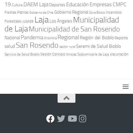
19
DAEM Laja
Educación
Empresas CMPC
Deportes
Cultura
Gobierno Regional
Fiestas Patrias
Incendios
Gobierno de Chile
Gore Biobío
Laja
Municipalidad
Los Ángeles
Forestales
JUNAEB
de Laja
Municipalidad de San Rosendo
Regional
Pandemia
Región del Biobío
Nacional
Reporte
Provincia
San Rosendo
Seremi de Salud Biobío
salud
sector rural
Sesión Concejo
Vacunación
Servicio de Salud Biobío
Sinovac
Subcomisaría de Laja