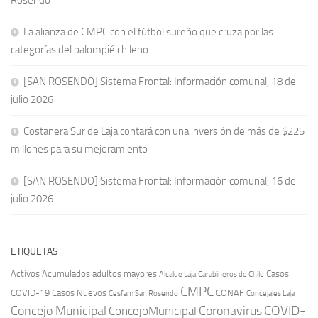
Rosendo
La alianza de CMPC con el fútbol sureño que cruza por las
categorías del balompié chileno
[SAN ROSENDO] Sistema Frontal: Información comunal, 18 de
julio 2026
Costanera Sur de Laja contará con una inversión de más de $225
millones para su mejoramiento
[SAN ROSENDO] Sistema Frontal: Información comunal, 16 de
julio 2026
ETIQUETAS
Activos
Acumulados
adultos mayores
Casos
Carabineros de Chile
Alcalde Laja
CMPC
COVID-19
Casos Nuevos
CONAF
Cesfam San Rosendo
Concejales Laja
COVID-
Concejo Municipal
Coronavirus
ConcejoMunicipal