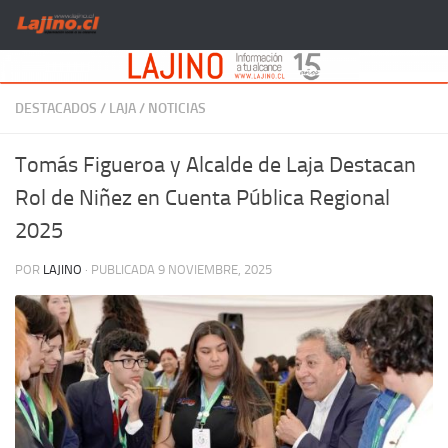
Saltar al contenido
DESTACADOS
/
LAJA
/
NOTICIAS
Tomás Figueroa y Alcalde de Laja Destacan
Rol de Niñez en Cuenta Pública Regional
2025
POR
LAJINO
· PUBLICADA
9 NOVIEMBRE, 2025