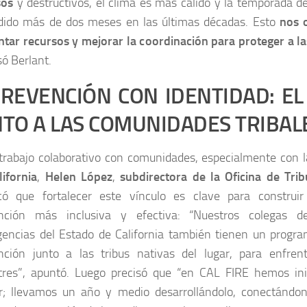
sos
y destructivos, el clima es más cálido y la temporada d
dido más de dos meses en las últimas décadas. Esto
nos o
tar recursos y mejorar la coordinación para proteger a 
ó Berlant.
REVENCIÓN CON IDENTIDAD: EL
NTO A LAS COMUNIDADES TRIBAL
 trabajo colaborativo con comunidades, especialmente con 
lifornia
,
Helen López
,
subdirectora de la Oficina de Tri
có que fortalecer este vínculo es clave para construi
nción más inclusiva y efectiva: “Nuestros colegas d
encias del Estado de California también tienen un progra
nción junto a las tribus nativas del lugar, para enfren
tres”, apuntó. Luego precisó que “en CAL FIRE hemos ini
ar; llevamos un año y medio desarrollándolo, conectándo