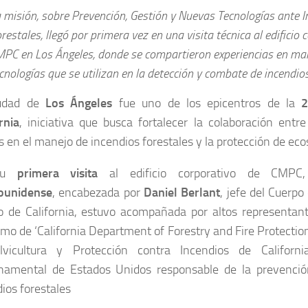
 misión, sobre Prevención, Gestión y Nuevas Tecnologías ante I
restales, llegó por primera vez en una visita técnica al edificio 
PC en Los Ángeles, donde se compartieron experiencias en ma
cnologías que se utilizan en la detección y combate de incendios
iudad de
Los Ángeles
fue uno de los epicentros de la
2
rnia
, iniciativa que busca fortalecer la colaboración entr
 en el manejo de incendios forestales y la protección de ec
su
primera visita
al edificio corporativo de CMP
ounidense
, encabezada por
Daniel Berlant
, jefe del Cuerp
o de California, estuvo acompañada por altos representa
mo de ‘California Department of Forestry and Fire Protecti
lvicultura y Protección contra Incendios de Californi
namental de Estados Unidos responsable de la prevenció
ios forestales