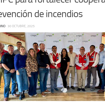
evención de incendios
JINO
·
30 OCTUBRE, 2025