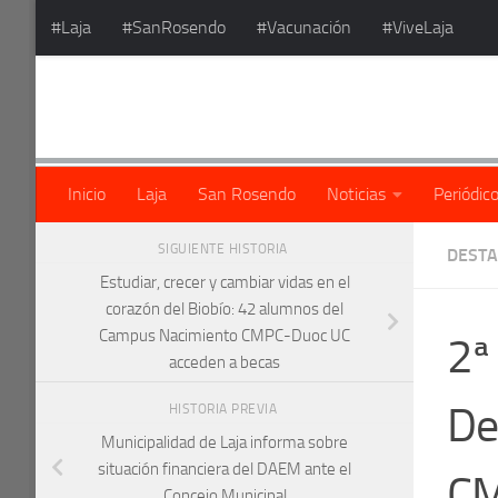
#Laja
#SanRosendo
#Vacunación
#ViveLaja
Saltar al contenido
Inicio
Laja
San Rosendo
Noticias
Periódic
SIGUIENTE HISTORIA
DEST
Estudiar, crecer y cambiar vidas en el
corazón del Biobío: 42 alumnos del
Campus Nacimiento CMPC-Duoc UC
2ª
acceden a becas
De
HISTORIA PREVIA
Municipalidad de Laja informa sobre
situación financiera del DAEM ante el
CM
Concejo Municipal