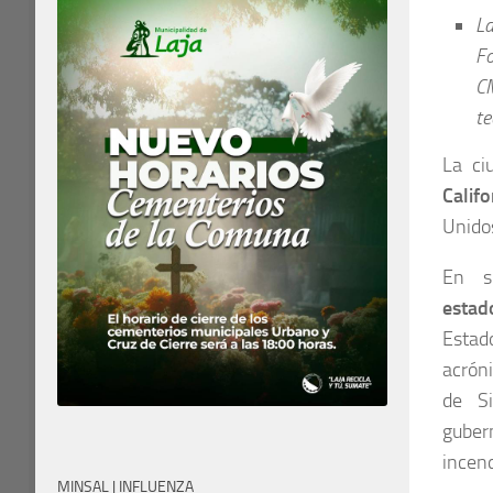
La
Fo
CM
te
La c
Califo
Unidos
En 
estad
Estad
acróni
de Si
guber
incend
MINSAL | INFLUENZA