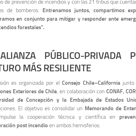
s de prevención de incendios y con las 21 tribus que cuenta
pos de bomberos.
Entrenamos juntos, compartimos exp
ramos en conjunto para mitigar y responder ante emerge
cendios forestales”.
LIANZA PÚBLICO-PRIVADA 
TURO MÁS RESILIENTE
sión es organizada por el
Consejo Chile–California
junto
iones Exteriores de Chile
, en colaboración con
CONAF, CORM
rsidad de Concepción y la Embajada de Estados Uni
uciones. El objetivo es consolidar un
Memorando de Enten
mpulse la cooperación técnica y científica en
preven
uración post incendio
en ambos hemisferios.