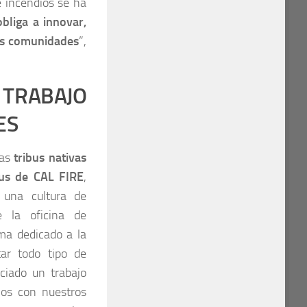
e incendios se ha
bliga a innovar,
las comunidades
”,
 TRABAJO
ES
las
tribus nativas
bus de CAL FIRE
,
r una cultura de
e la oficina de
ma dedicado a la
tar todo tipo de
ciado un trabajo
nos con nuestros