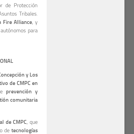
or de Protección
Asuntos Tribales.
h Fire Alliance
, y
s autónomos para
IONAL
Concepción y Los
rativo de CMPC en
 de
prevención y
tión comunitaria
ral de CMPC
, que
lo de
tecnologías