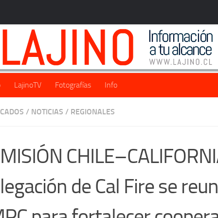
o
LajinoTV
Fotografías
Info
ACADOS
/
NOTICIAS
/
REGIONALES
 MISIÓN CHILE–CALIFORNI
legación de Cal Fire se reun
PC para fortalecer coopera