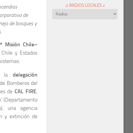
♫ RADIOS LOCALES ♪
ncendios
corporativo de
nejo de bosques y
.
ª Misión Chile–
e Chile y Estados
osistemas.
C, la
delegación
o de Bomberos del
ntes de
CAL FIRE
,
on’ (Departamento
a), una agencia
n y extinción de