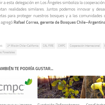
ir a esta delegación en Los Ángeles simboliza la cooperación
ntan realidades similares. Juntos podemos innovar y desar
etas para proteger nuestros bosques y a las comunidades
, agregó
Rafael Correa, gerente de Bosques Chile–Argentin
as:
2ª Misión Chile–California
CAL FIRE
CMPC
Cooperación Internacional
os Forestales
AMBIÉN TE PODRÍA GUSTAR...
renueva su imagen
Fundación Reforestemos
Conaf traba