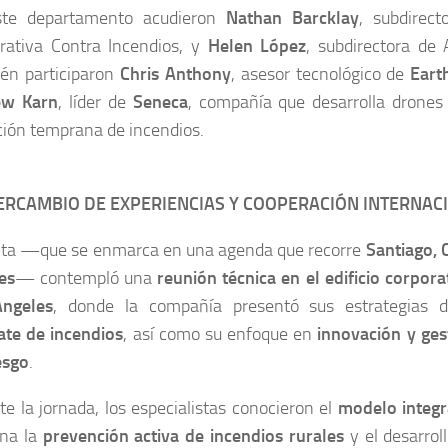
te departamento acudieron
Nathan Barcklay
, subdirect
rativa Contra Incendios, y
Helen López
, subdirectora de 
én participaron
Chris Anthony
, asesor tecnológico de
Eart
ew Karn
, líder de
Seneca
, compañía que desarrolla drone
ción temprana de incendios.
ERCAMBIO DE EXPERIENCIAS Y COOPERACIÓN INTERNAC
sita —que se enmarca en una agenda que recorre
Santiago, 
es
— contempló una
reunión técnica en el edificio corpo
ngeles
, donde la compañía presentó sus estrategias
te de incendios
, así como su enfoque en
innovación y ges
esgo
.
e la jornada, los especialistas conocieron el
modelo integ
na la
prevención activa de incendios rurales
y el desarrol