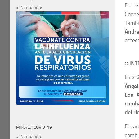
De es
• Vacunación:
Coope
Tambi
Andr
detec
◘
INT
La vi
Ángel
Los Á
comba
del ri
Durant
MINSAL | COVID-19
combi
• Vacunación: