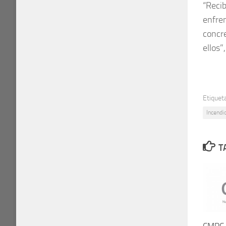
“Recib
enfre
concr
ellos”
Etiquet
Incendi
T
CMPC 