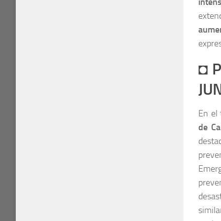
inten
exten
aumen
expres
◘
P
JU
En el
de Ca
desta
preve
Emerg
preve
desas
simil