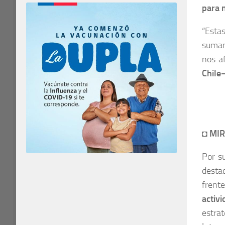
para 
“Esta
sumand
nos a
Chile
◘
MIR
Por s
destac
frente
activ
estrat