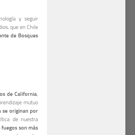
nología y seguir
ios, que en Chile
ente de Bosques
os de California
,
aprendizaje mutuo
a se originan por
ítica de nuestra
s fuegos son más