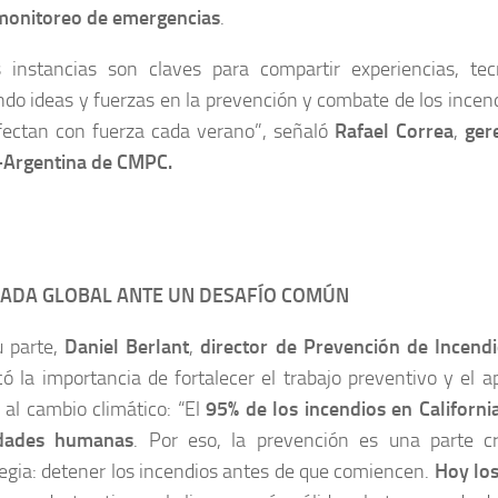
monitoreo de emergencias
.
s instancias son claves para compartir experiencias, tec
o ideas y fuerzas en la prevención y combate de los incend
fectan con fuerza cada verano”, señaló
Rafael Correa
,
ger
–Argentina de
CMPC.
ADA GLOBAL ANTE UN DESAFÍO COMÚN
u parte,
Daniel Berlant
,
director de Prevención de Incendi
ó la importancia de fortalecer el trabajo preventivo y el 
 al cambio climático: “El
95% de los incendios en Californi
idades humanas
. Por eso, la prevención es una parte cr
egia: detener los incendios antes de que comiencen.
Hoy lo