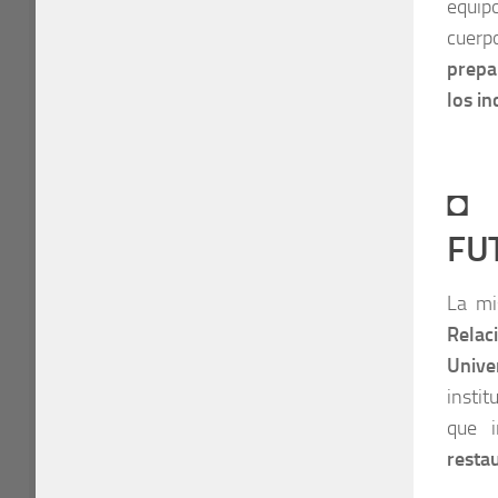
equipo
cuer
prepa
los in
◘
A
FU
La mi
Relac
Unive
instit
que i
resta