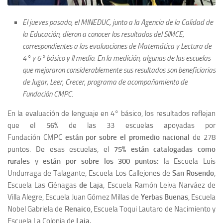
El jueves pasado, el MINEDUC, junto a la Agencia de la Calidad de
la Educación, dieron a conocer los resultados del SIMCE,
correspondientes a las evaluaciones de Matemática y Lectura de
4° y 6° básico y II medio. En la medición, algunas de las escuelas
que mejoraron considerablemente sus resultados son beneficiarias
de Jugar, Leer, Crecer, programa de acompañamiento de
Fundación CMPC.
En la evaluación de lenguaje en 4° básico, los resultados reflejan
que el
56%
de las 33 escuelas apoyadas por
Fundación CMPC
están por sobre el promedio nacional
de 278
puntos. De esas escuelas, el
75% están catalogadas como
rurales
y
están por sobre los 300 puntos:
la Escuela Luis
Undurraga de Talagante, Escuela Los Callejones de
San Rosendo
,
Escuela Las Ciénagas
de Laja
, Escuela Ramón Leiva Narváez de
Villa Alegre, Escuela Juan Gómez Millas de
Yerbas Buenas
, Escuela
Nobel Gabriela de
Renaico
, Escuela Toqui Lautaro de Nacimiento y
Escuela La Colonia de
Laja.