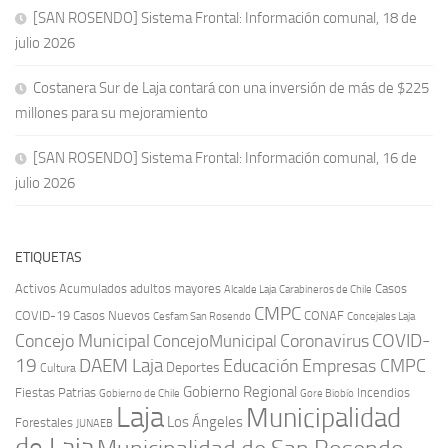
[SAN ROSENDO] Sistema Frontal: Información comunal, 18 de
julio 2026
Costanera Sur de Laja contará con una inversión de más de $225
millones para su mejoramiento
[SAN ROSENDO] Sistema Frontal: Información comunal, 16 de
julio 2026
ETIQUETAS
Activos
Acumulados
adultos mayores
Casos
Carabineros de Chile
Alcalde Laja
CMPC
COVID-19
Casos Nuevos
CONAF
Cesfam San Rosendo
Concejales Laja
COVID-
Concejo Municipal
Coronavirus
ConcejoMunicipal
19
DAEM Laja
Educación
Empresas CMPC
Deportes
Cultura
Gobierno Regional
Fiestas Patrias
Incendios
Gobierno de Chile
Gore Biobío
Laja
Municipalidad
Los Ángeles
Forestales
JUNAEB
de Laja