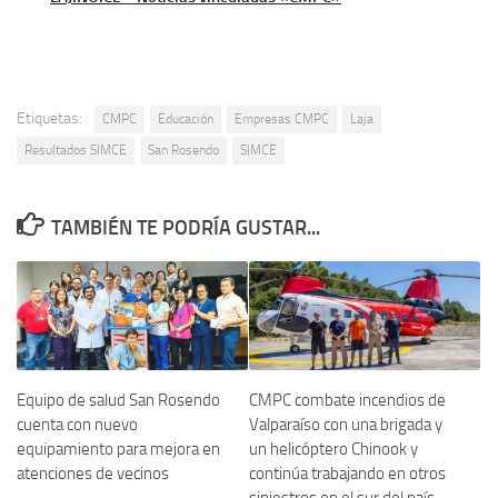
Etiquetas:
CMPC
Educación
Empresas CMPC
Laja
Resultados SIMCE
San Rosendo
SIMCE
TAMBIÉN TE PODRÍA GUSTAR...
Equipo de salud San Rosendo
CMPC combate incendios de
cuenta con nuevo
Valparaíso con una brigada y
equipamiento para mejora en
un helicóptero Chinook y
atenciones de vecinos
continúa trabajando en otros
siniestros en el sur del país