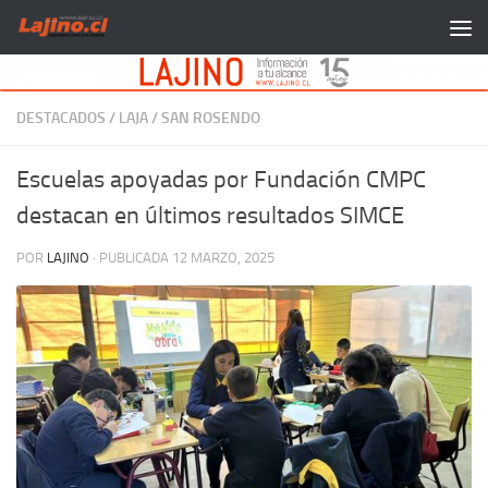
Saltar al contenido
DESTACADOS
/
LAJA
/
SAN ROSENDO
Escuelas apoyadas por Fundación CMPC
destacan en últimos resultados SIMCE
POR
LAJINO
· PUBLICADA
12 MARZO, 2025