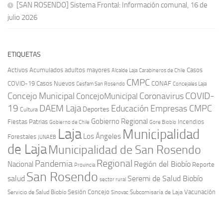
[SAN ROSENDO] Sistema Frontal: Información comunal, 16 de
julio 2026
ETIQUETAS
Activos
Acumulados
adultos mayores
Casos
Carabineros de Chile
Alcalde Laja
CMPC
COVID-19
Casos Nuevos
CONAF
Cesfam San Rosendo
Concejales Laja
COVID-
Concejo Municipal
Coronavirus
ConcejoMunicipal
19
DAEM Laja
Educación
Empresas CMPC
Deportes
Cultura
Gobierno Regional
Fiestas Patrias
Incendios
Gobierno de Chile
Gore Biobío
Laja
Municipalidad
Los Ángeles
Forestales
JUNAEB
de Laja
Municipalidad de San Rosendo
Regional
Pandemia
Región del Biobío
Nacional
Reporte
Provincia
San Rosendo
Seremi de Salud Biobío
salud
sector rural
Sesión Concejo
Vacunación
Servicio de Salud Biobío
Sinovac
Subcomisaría de Laja