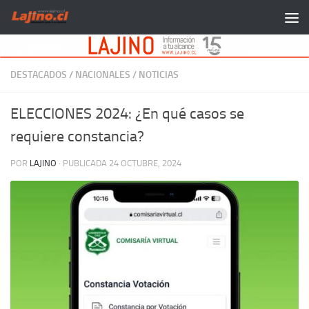
Saltar al contenido
DESTACADOS
/
NACIONALES
/
NOTICIAS
ELECCIONES 2024: ¿En qué casos se
requiere constancia?
POR
LAJINO
· PUBLICADA
24 OCTUBRE, 2024