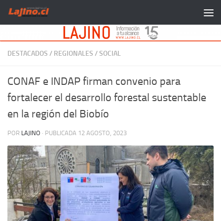
Saltar al contenido
DESTACADOS
/
REGIONALES
/
SOCIAL
CONAF e INDAP firman convenio para
fortalecer el desarrollo forestal sustentable
en la región del Biobío
POR
LAJINO
· PUBLICADA
12 AGOSTO, 2023