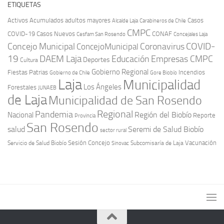
ETIQUETAS
Activos
Acumulados
adultos mayores
Casos
Carabineros de Chile
Alcalde Laja
CMPC
COVID-19
Casos Nuevos
CONAF
Cesfam San Rosendo
Concejales Laja
COVID-
Concejo Municipal
Coronavirus
ConcejoMunicipal
19
DAEM Laja
Educación
Empresas CMPC
Deportes
Cultura
Gobierno Regional
Fiestas Patrias
Incendios
Gobierno de Chile
Gore Biobío
Laja
Municipalidad
Los Ángeles
Forestales
JUNAEB
de Laja
Municipalidad de San Rosendo
Regional
Pandemia
Región del Biobío
Nacional
Reporte
Provincia
San Rosendo
Seremi de Salud Biobío
salud
sector rural
Sesión Concejo
Vacunación
Servicio de Salud Biobío
Sinovac
Subcomisaría de Laja