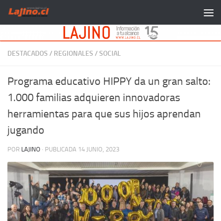
Saltar al contenido
DESTACADOS
/
REGIONALES
/
SOCIAL
Programa educativo HIPPY da un gran salto:
1.000 familias adquieren innovadoras
herramientas para que sus hijos aprendan
jugando
POR
LAJINO
· PUBLICADA
14 JUNIO, 2023