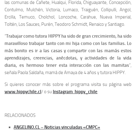
las comunas de Cañete, Hualqui, Florida, Chiguayante, Concepción,
Contulmo, Mulchén, Victoria, Lumaco, Traiguén, Collipulli, Angol,
Ercilla, Temuco, Cholchol, Loncoche, Carahue, Nueva Imperial,
Toltén, Los Sauces, Purén, Teodoro Schmidt, Renaico y Santiago.
“
Trabajar como tutora HIPPY ha sido de gran crecimiento, ha sido
maravilloso trabajar tanto con mi hija como con las familias. Lo
más bonito es ir a las casas y compartir con las mamás estos
aprendizajes, creencias, anécdotas, y actividades de la vida
diaria, es hermoso tener esta interacción con las mamitas
”,
señala Paola Saldaña, mamá de Amaya de 4 años y tutora HIPPY.
Si quieres conocer más sobre el programa visita su página web
www.hippychile.cl
/ o su
Instagram hippy_chile
.
RELACIONADOS
ANGELINO.CL – Noticias vinculadas «CMPC»