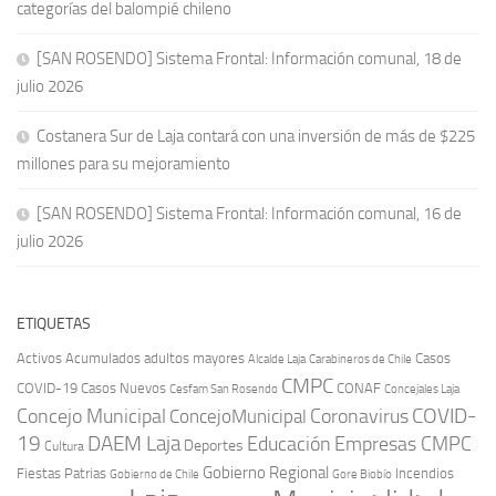
categorías del balompié chileno
[SAN ROSENDO] Sistema Frontal: Información comunal, 18 de
julio 2026
Costanera Sur de Laja contará con una inversión de más de $225
millones para su mejoramiento
[SAN ROSENDO] Sistema Frontal: Información comunal, 16 de
julio 2026
ETIQUETAS
Activos
Acumulados
adultos mayores
Casos
Carabineros de Chile
Alcalde Laja
CMPC
COVID-19
Casos Nuevos
CONAF
Cesfam San Rosendo
Concejales Laja
COVID-
Concejo Municipal
Coronavirus
ConcejoMunicipal
19
DAEM Laja
Educación
Empresas CMPC
Deportes
Cultura
Gobierno Regional
Fiestas Patrias
Incendios
Gobierno de Chile
Gore Biobío