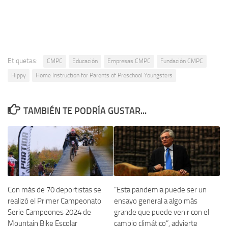
Etiquetas:
CMPC
Educación
Empresas CMPC
Fundación CMPC
Hippy
Home Instruction for Parents of Preschool Youngsters
TAMBIÉN TE PODRÍA GUSTAR...
Con más de 70 deportistas se
“Esta pandemia puede ser un
realizó el Primer Campeonato
ensayo general a algo más
Serie Campeones 2024 de
grande que puede venir con el
Mountain Bike Escolar
cambio climático”, advierte