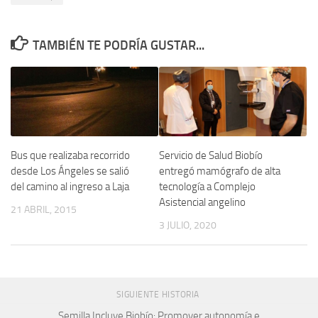
TAMBIÉN TE PODRÍA GUSTAR...
Bus que realizaba recorrido
Servicio de Salud Biobío
desde Los Ángeles se salió
entregó mamógrafo de alta
del camino al ingreso a Laja
tecnología a Complejo
Asistencial angelino
21 ABRIL, 2015
3 JULIO, 2020
SIGUIENTE HISTORIA
Semilla Incluye Biobío: Promover autonomía e