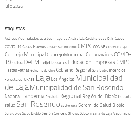
julio 2026
ETIQUETAS
Activos
Acumulados
adultos mayores
Casos
Carabineros de Chile
Alcalde Laja
CMPC
COVID-19
Casos Nuevos
CONAF
Cesfam San Rosendo
Concejales Laja
COVID-
Concejo Municipal
Coronavirus
ConcejoMunicipal
19
DAEM Laja
Educación
Empresas CMPC
Deportes
Cultura
Gobierno Regional
Fiestas Patrias
Incendios
Gobierno de Chile
Gore Biobío
Laja
Municipalidad
Los Ángeles
Forestales
JUNAEB
de Laja
Municipalidad de San Rosendo
Regional
Pandemia
Región del Biobío
Nacional
Reporte
Provincia
San Rosendo
Seremi de Salud Biobío
salud
sector rural
Sesión Concejo
Vacunación
Servicio de Salud Biobío
Sinovac
Subcomisaría de Laja