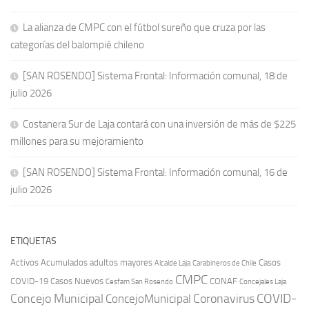
La alianza de CMPC con el fútbol sureño que cruza por las
categorías del balompié chileno
[SAN ROSENDO] Sistema Frontal: Información comunal, 18 de
julio 2026
Costanera Sur de Laja contará con una inversión de más de $225
millones para su mejoramiento
[SAN ROSENDO] Sistema Frontal: Información comunal, 16 de
julio 2026
ETIQUETAS
Activos
Acumulados
adultos mayores
Casos
Carabineros de Chile
Alcalde Laja
CMPC
COVID-19
Casos Nuevos
CONAF
Cesfam San Rosendo
Concejales Laja
COVID-
Concejo Municipal
Coronavirus
ConcejoMunicipal