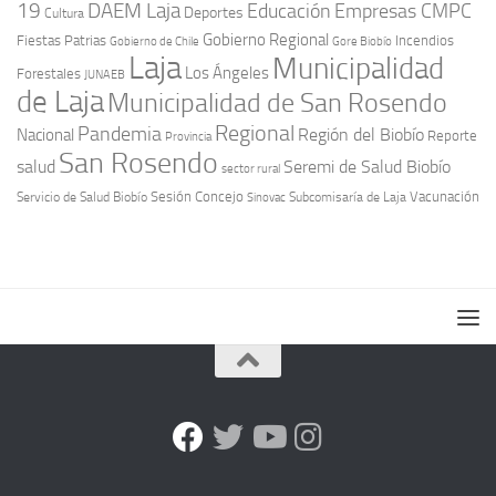
19
DAEM Laja
Educación
Empresas CMPC
Deportes
Cultura
Gobierno Regional
Fiestas Patrias
Incendios
Gobierno de Chile
Gore Biobío
Laja
Municipalidad
Los Ángeles
Forestales
JUNAEB
de Laja
Municipalidad de San Rosendo
Regional
Pandemia
Región del Biobío
Nacional
Reporte
Provincia
San Rosendo
Seremi de Salud Biobío
salud
sector rural
Sesión Concejo
Vacunación
Servicio de Salud Biobío
Sinovac
Subcomisaría de Laja