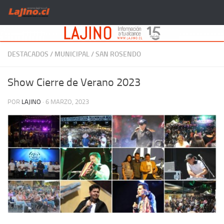
Saltar al contenido
DESTACADOS
/
MUNICIPAL
/
SAN ROSENDO
Show Cierre de Verano 2023
POR
LAJINO
·
6 MARZO, 2023