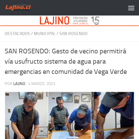
Saltar al contenido
DESTACADOS
/
MUNICIPAL
/
SAN ROSENDO
SAN ROSENDO: Gesto de vecino permitirá
vía usufructo sistema de agua para
emergencias en comunidad de Vega Verde
POR
LAJINO
·
4 MARZO, 2023