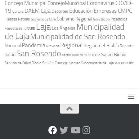
COVID-
Concejo Municipal
Coronavirus
ConcejoMunicipal
19
DAEM Laja
Educación
Empresas CMPC
Deportes
Cultura
Gobierno Regional
Fiestas Patrias
Incendios
Gobierno de Chile
Gore Biobío
Laja
Municipalidad
Los Ángeles
Forestales
JUNAEB
de Laja
Municipalidad de San Rosendo
Regional
Pandemia
Región del Biobío
Nacional
Reporte
Provincia
San Rosendo
Seremi de Salud Biobío
salud
sector rural
Sesión Concejo
Vacunación
Servicio de Salud Biobío
Sinovac
Subcomisaría de Laja